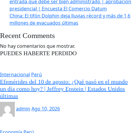
entrada que debe ser bien administrado | aprobación
presidencial | Encuesta El Comercio Datum
China: El tifón Dolphin deja lluvias récord y más de 1,6
millones de evacuados últimas
Recent Comments
No hay comentarios que mostrar.
PUEDES HABERTE PERDIDO
Internacional
Perú
Efemérides del 10 de agosto: ¿Qué pasó en el mundo
un día como hoy? | Jeffrey Epstein | Estados Unidos
últimas
admin
Ago 10, 2026
Economía
Perú