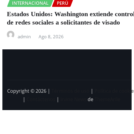
INTERNACIONAL
PERÚ
Estados Unidos: Washington extiende contro
de redes sociales a solicitantes de visado
admin
Ago 8, 2026
Copyright © 2026 |
Términos de uso
|
Política de cookie
|
Contáctenos
|
Irvine News
de
ThemeArile