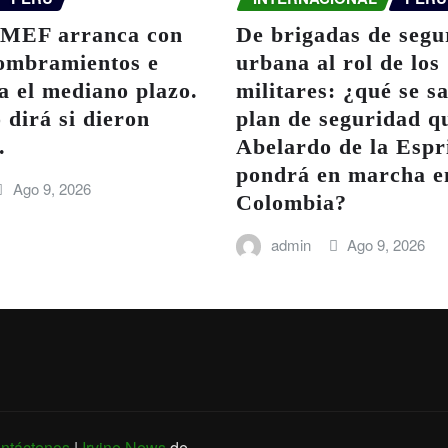
 MEF arranca con
De brigadas de segu
ombramientos e
urbana al rol de los
a el mediano plazo.
militares: ¿qué se s
 dirá si dieron
plan de seguridad q
.
Abelardo de la Espri
pondrá en marcha e
Ago 9, 2026
Colombia?
admin
Ago 9, 2026
ntáctenos
|
Irvine News
de