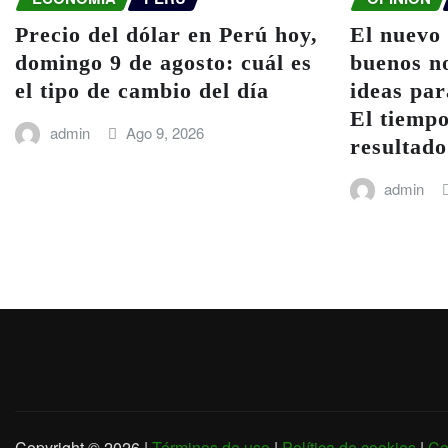
Precio del dólar en Perú hoy,
El nuevo
domingo 9 de agosto: cuál es
buenos n
el tipo de cambio del día
ideas par
El tiempo
admin
Ago 9, 2026
resultado
admin
Copyright © 2026 |
Términos de uso
|
Política de cookies
|
Co