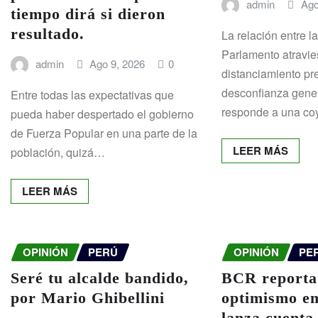
admin
Ago
tiempo dirá si dieron
resultado.
La relación entre l
Parlamento atravie
admin
Ago 9, 2026
0
distanciamiento pr
desconfianza gene
Entre todas las expectativas que
responde a una c
pueda haber despertado el gobierno
de Fuerza Popular en una parte de la
LEER MÁS
población, quizá…
LEER MÁS
OPINIÓN
PERÚ
OPINIÓN
PE
Seré tu alcalde bandido,
BCR reporta
por Mario Ghibellini
optimismo em
lanza cuenta