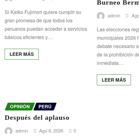
Burneo Berm
Si Keiko Fujimori quiere cumplir su
admin
Ago
gran promesa de que todos los
peruanos puedan acceder a servicios
Las elecciones reg
básicos eficientes y…
municipales 2026 h
debate necesario s
LEER MÁS
de la prohibición d
inmediata…
LEER MÁS
OPINIÓN
PERÚ
Después del aplauso
admin
Ago 8, 2026
0