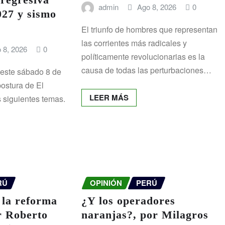
admin
Ago 8, 2026
0
27 y sismo
El triunfo de hombres que representan
las corrientes más radicales y
 8, 2026
0
políticamente revolucionarias es la
causa de todas las perturbaciones…
 este sábado 8 de
postura de El
LEER MÁS
 siguientes temas.
RÚ
OPINIÓN
PERÚ
 la reforma
¿Y los operadores
or Roberto
naranjas?, por Milagros