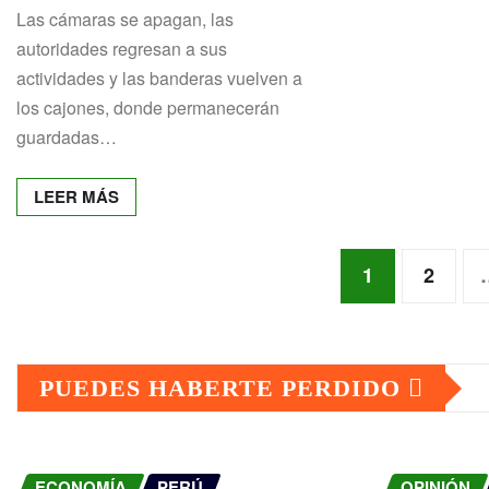
Las cámaras se apagan, las
autoridades regresan a sus
actividades y las banderas vuelven a
los cajones, donde permanecerán
guardadas…
LEER MÁS
Paginación
1
2
de
PUEDES HABERTE PERDIDO
entradas
ECONOMÍA
PERÚ
OPINIÓN