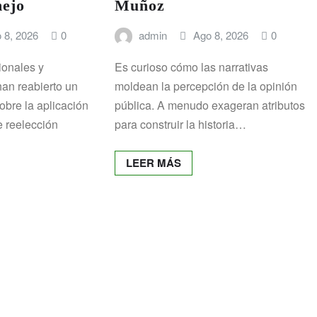
ejo
Muñoz
 8, 2026
0
admin
Ago 8, 2026
0
ionales y
Es curioso cómo las narrativas
an reabierto un
moldean la percepción de la opinión
obre la aplicación
pública. A menudo exageran atributos
e reelección
para construir la historia…
LEER MÁS