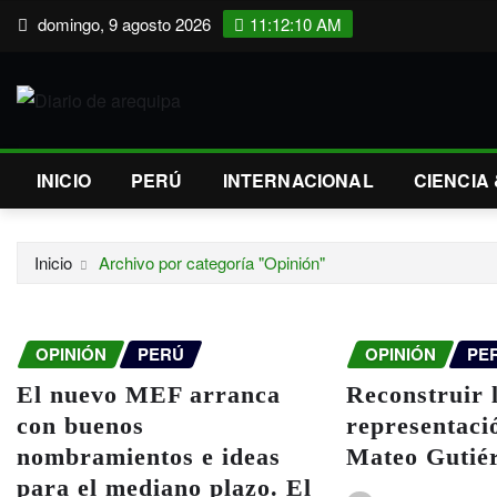
Saltar
domingo, 9 agosto 2026
11:12:10 AM
al
contenido
INICIO
PERÚ
INTERNACIONAL
CIENCIA
Inicio
Archivo por categoría "Opinión"
OPINIÓN
PERÚ
OPINIÓN
PE
El nuevo MEF arranca
Reconstruir 
con buenos
representaci
nombramientos e ideas
Mateo Gutié
para el mediano plazo. El