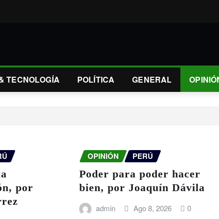
 & TECNOLOGÍA
POLÍTICA
GENERAL
OPINIÓ
RÚ
OPINIÓN
PERÚ
la
Poder para poder hacer
ón, por
bien, por Joaquín Dávila
rrez
admin
Ago 8, 2026
0