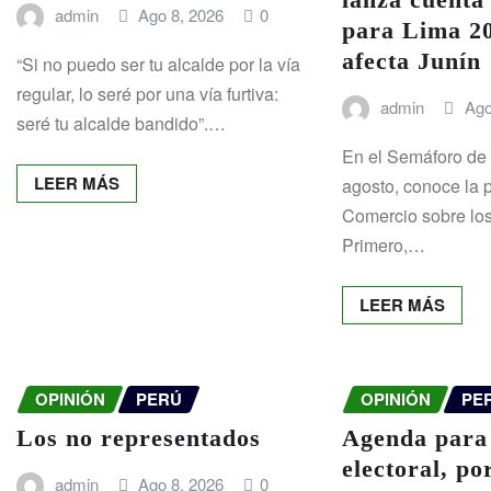
admin
Ago 8, 2026
0
para Lima 20
afecta Junín
“Si no puedo ser tu alcalde por la vía
regular, lo seré por una vía furtiva:
admin
Ago
seré tu alcalde bandido”.…
En el Semáforo de
LEER MÁS
agosto, conoce la 
Comercio sobre los
Primero,…
LEER MÁS
OPINIÓN
PERÚ
OPINIÓN
PE
Los no representados
Agenda para
electoral, p
admin
Ago 8, 2026
0