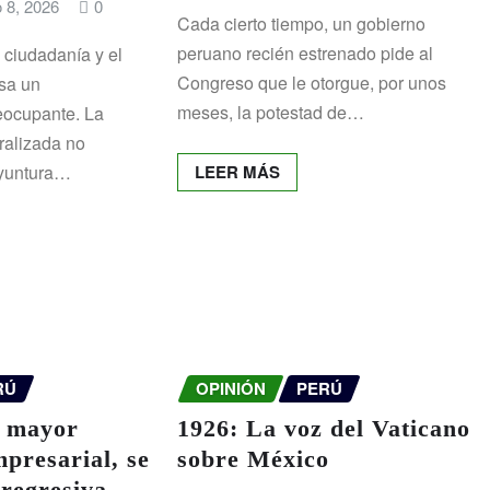
 8, 2026
0
Cada cierto tiempo, un gobierno
peruano recién estrenado pide al
a ciudadanía y el
Congreso que le otorgue, por unos
sa un
meses, la potestad de…
eocupante. La
ralizada no
oyuntura…
LEER MÁS
RÚ
OPINIÓN
PERÚ
 mayor
1926: La voz del Vaticano
presarial, se
sobre México
 regresiva