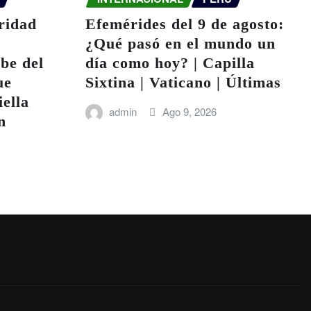
ridad
Efemérides del 9 de agosto:
¿Qué pasó en el mundo un
abe del
día como hoy? | Capilla
ue
Sixtina | Vaticano | Últimas
ella
admin
Ago 9, 2026
n