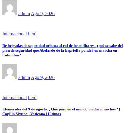
admin
Ago 9, 2026
Internacional
Perú
De brigadas de seguridad urbana al rol de los militares: ¿qué se sabe del
plan de seguridad que Abelardo de la Espriella pondrá en marcha en
Colombia?
admin
Ago 9, 2026
Internacional
Perú
Efemérides del 9 de agosto: ¿Qué pasó en el mundo un día como hoy? |
Capilla Sixtina | Vaticano | Últimas