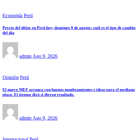
Economía
Perú
Precio del dólar en Perú hoy, domingo 9 de agosto: cuál es el tipo de cambio
del día
admin
Ago 9, 2026
Opinión
Perú
El nuevo MEF arranca con buenos nombramientos e ideas para el mediano
plazo. El tiempo dirá si dieron resultado.
admin
Ago 9, 2026
Internacional
Perú