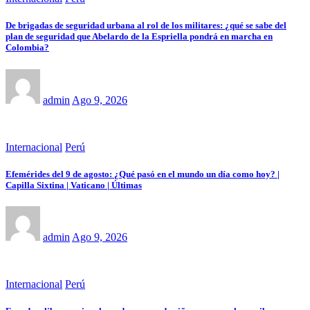
De brigadas de seguridad urbana al rol de los militares: ¿qué se sabe del
plan de seguridad que Abelardo de la Espriella pondrá en marcha en
Colombia?
admin
Ago 9, 2026
Internacional
Perú
Efemérides del 9 de agosto: ¿Qué pasó en el mundo un día como hoy? |
Capilla Sixtina | Vaticano | Últimas
admin
Ago 9, 2026
Internacional
Perú