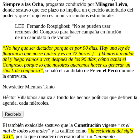
Siempre a las Ocho
, programa conducido por
Milagros Leiva
,
donde sostuvo que ese plazo no implica un ejercicio autoritario del
poder y que el objetivo es impulsar cambios estructurales.
LEE: Fernando Rospigliosi: “No se pueden usar
recursos del Congreso para hacer campaña en función
de un candidato o de varios”
“No hay que ser dictador porque es por 90 días. Hay una ley de
flagrancia que no se aplica y es en 72 horas. […] Vamos a regular
ahí y luego vamos a ver, después de los 90 días, cómo actúa el
Congreso, porque lo que nosotros queremos hacer es generar un
shock de confianza”
, señaló el candidato de
Fe en el Perú
durante
la entrevista.
Newsletter Mientras Tanto
Héctor Villalobos
analiza a fondo los hechos políticos que definen la
agenda,
cada miércoles.
Recíbelo
El también exalcalde sostuvo que la
Constitución
vigente
“es el
mal de todos los males”
y la calificó como
“la esclavitud del siglo
XXI”
, por lo que consideró necesario abrir un
“momento