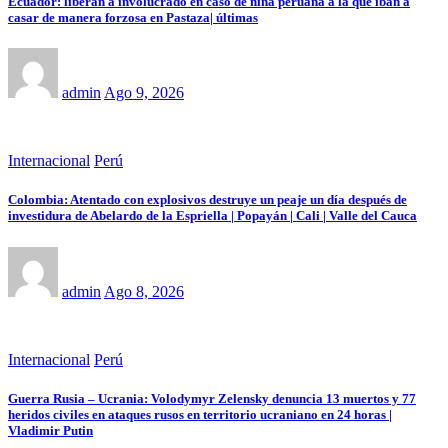
Ecuador: liberan a involucrado en caso de niña peruana a la que iban a
casar de manera forzosa en Pastaza| últimas
admin
Ago 9, 2026
Internacional
Perú
Colombia: Atentado con explosivos destruye un peaje un día después de
investidura de Abelardo de la Espriella | Popayán | Cali | Valle del Cauca
admin
Ago 8, 2026
Internacional
Perú
Guerra Rusia – Ucrania: Volodymyr Zelensky denuncia 13 muertos y 77
heridos civiles en ataques rusos en territorio ucraniano en 24 horas |
Vladimir Putin