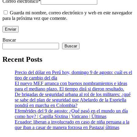
Correo electrónico
*
Guarda mi nombre, correo electrónico y web en este navegador
para la próxima vez que comente.
Buscar
Buscar
Recent Posts
Precio del dólar en Perú hoy, domingo 9 de agosto: cuál es el
tipo de cambio del día
El nuevo MEF arranca con buenos nombramientos e ideas
para el mediano plazo. El tiempo dirá si dieron resultado.
De brigadas de seguridad urbana al rol de los militares: ¿qué
se sabe del plan de seguridad que Abelardo de la Espriella
pondrá en marcha en Colombia?
Efemérides del 9 de agosto: ¿Qué pasó en el mundo un día
como hoy? | Capilla Sixtina | Vaticano | Últimas
Ecuador: liberan a involucrado en caso de niña peruana a la
que iban a casar de manera forzosa en Pastaza| últimas