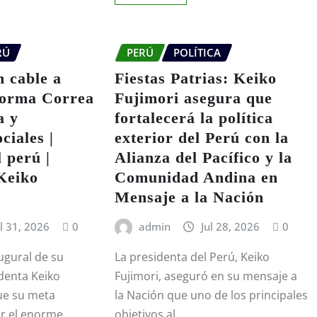
RÚ
PERÚ
POLÍTICA
 cable a
Fiestas Patrias: Keiko
Norma Correa
Fujimori asegura que
a y
fortalecerá la política
ciales |
exterior del Perú con la
 perú |
Alianza del Pacífico y la
Keiko
Comunidad Andina en
Mensaje a la Nación
ul 31, 2026
0
admin
Jul 28, 2026
0
ugural de su
La presidenta del Perú, Keiko
denta Keiko
Fujimori, aseguró en su mensaje a
ue su meta
la Nación que uno de los principales
rar el enorme…
objetivos al…