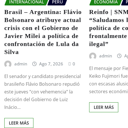
INTERNACIONAL
PERÚ
ECONOMÍA
Brasil – Argentina: Flávio
Reinfo | SN
Bolsonaro atribuye actual
“Saludamos l
crisis con el Gobierno de
política de c
Javier Milei a política de
frontalmente
confrontación de Lula da
ilegal”
Silva
admin
A
admin
Ago 7, 2026
0
El mensaje por Fie
Keiko Fujimori fue
El senador y candidato presidencial
con escasas alusi
brasileño Flávio Bolsonaro repudió
sectores económ
este jueves “con vehemencia” la
decisión del Gobierno de Luiz
Inácio…
LEER MÁS
LEER MÁS