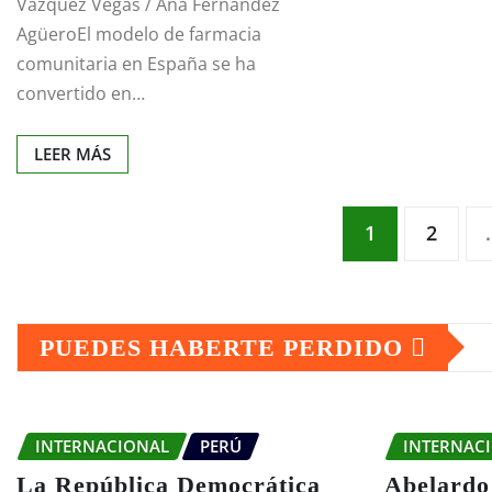
Vázquez Vegas / Ana Fernández
AgüeroEl modelo de farmacia
comunitaria en España se ha
convertido en…
LEER MÁS
Paginación
1
2
de
PUEDES HABERTE PERDIDO
entradas
INTERNACIONAL
PERÚ
INTERNAC
La República Democrática
Abelardo 