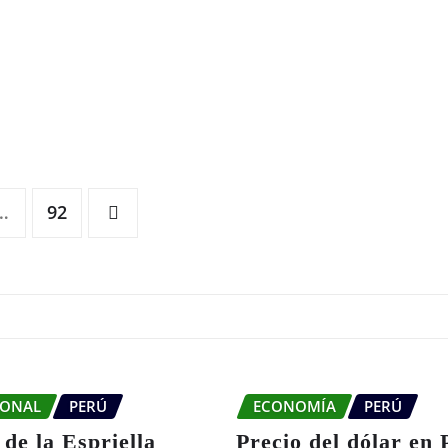
…
92
IONAL
PERÚ
ECONOMÍA
PERÚ
de la Espriella
Precio del dólar en 