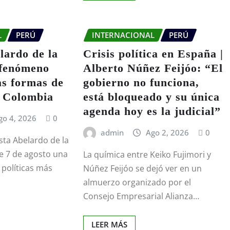
L
PERÚ
INTERNACIONAL
PERÚ
lardo de la
Crisis política en España |
l fenómeno
Alberto Núñez Feijóo: “El
as formas de
gobierno no funciona,
n Colombia
está bloqueado y su única
agenda hoy es la judicial”
go 4, 2026
0
admin
Ago 2, 2026
0
sta Abelardo de la
ste 7 de agosto una
La química entre Keiko Fujimori y
 políticas más
Núñez Feijóo se dejó ver en un
almuerzo organizado por el
Consejo Empresarial Alianza…
LEER MÁS