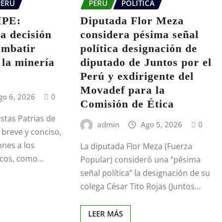
PERÚ
PERÚ
POLÍTICA
MPE:
Diputada Flor Meza
a decisión
considera pésima señal
ombatir
política designación de
 la minería
diputado de Juntos por el
Perú y exdirigente del
Movadef para la
go 6, 2026
0
Comisión de Ética
stas Patrias de
admin
Ago 5, 2026
0
 breve y conciso,
ones a los
La diputada Flor Meza (Fuerza
icos, como…
Popular) consideró una “pésima
señal política” la designación de su
colega César Tito Rojas (Juntos…
LEER MÁS