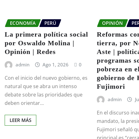
ECONOMÍA
PERÚ
OPINIÓN
PE
La primera política social
Reformas con
por Oswaldo Molina |
tierra, por 
Opinión | Redes
Aste | polític
programas so
admin
Ago 1, 2026
0
pobreza en el
gobierno de 
Con el inicio del nuevo gobierno, es
Fujimori
natural que se abra un intenso
debate sobre las prioridades que
admin
J
deben orientar…
En el discurso ina
LEER MÁS
mandato, la presi
Fujimori señaló q
principal es “cer