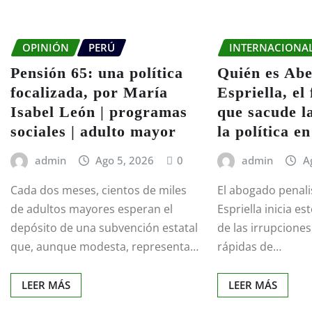
OPINIÓN
PERÚ
INTERNACIONA
Pensión 65: una política
Quién es Abe
focalizada, por María
Espriella, e
Isabel León | programas
que sacude l
sociales | adulto mayor
la política e
admin
Ago 5, 2026
0
admin
A
Cada dos meses, cientos de miles
El abogado penali
de adultos mayores esperan el
Espriella inicia e
depósito de una subvención estatal
de las irrupciones
que, aunque modesta, representa…
rápidas de…
LEER MÁS
LEER MÁS