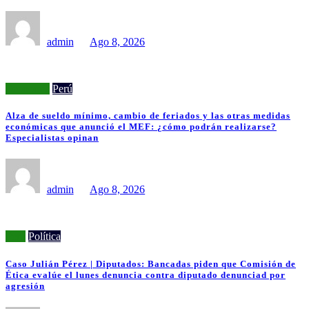
admin
Ago 8, 2026
Economía
Perú
Alza de sueldo mínimo, cambio de feriados y las otras medidas
económicas que anunció el MEF: ¿cómo podrán realizarse?
Especialistas opinan
admin
Ago 8, 2026
Perú
Política
Caso Julián Pérez | Diputados: Bancadas piden que Comisión de
Ética evalúe el lunes denuncia contra diputado denunciad por
agresión