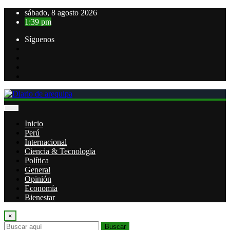
Saltar
sábado, 8 agosto 2026
al
1:39 pm
contenido
Síguenos
Inicio
Perú
Internacional
Ciencia & Tecnología
Política
General
Opinión
Economía
Bienestar
×
Buscar