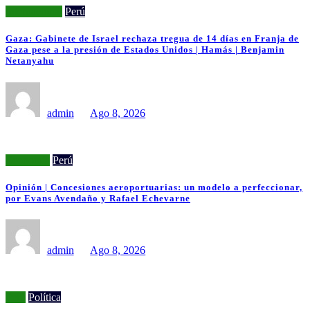
Internacional
Perú
Gaza: Gabinete de Israel rechaza tregua de 14 días en Franja de
Gaza pese a la presión de Estados Unidos | Hamás | Benjamin
Netanyahu
admin
Ago 8, 2026
Economía
Perú
Opinión | Concesiones aeroportuarias: un modelo a perfeccionar,
por Evans Avendaño y Rafael Echevarne
admin
Ago 8, 2026
Perú
Política