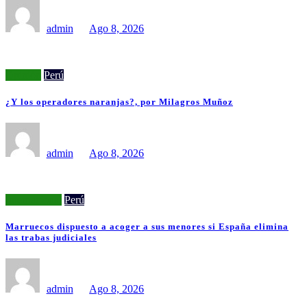
admin
Ago 8, 2026
Opinión
Perú
¿Y los operadores naranjas?, por Milagros Muñoz
admin
Ago 8, 2026
Internacional
Perú
Marruecos dispuesto a acoger a sus menores si España elimina
las trabas judiciales
admin
Ago 8, 2026