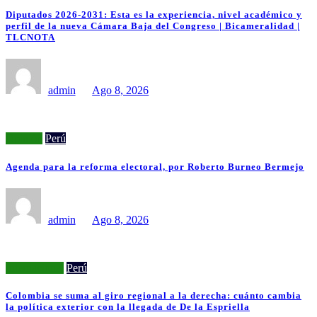
Diputados 2026-2031: Esta es la experiencia, nivel académico y
perfil de la nueva Cámara Baja del Congreso | Bicameralidad |
TLCNOTA
admin
Ago 8, 2026
Opinión
Perú
Agenda para la reforma electoral, por Roberto Burneo Bermejo
admin
Ago 8, 2026
Internacional
Perú
Colombia se suma al giro regional a la derecha: cuánto cambia
la política exterior con la llegada de De la Espriella