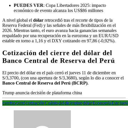
PUEDES VER
: Copa Libertadores 2025: impacto
económico de evento alcanza los US$86 millones
A nivel global el
dólar
retrocedió tras el recorte de tipos de la
Reserva Federal (Fed) y las señales de más flexibilización en el
2026. Mientras tanto, el euro avanza hacia ganancias semanales
respaldado por una recuperación en la eurozona y un EUR/USD
estable en torno a 1,16 y el DXY cotizando en 97,86 (-0,92%).
Cotización del cierre del dólar del
Banco Central de Reserva del Perú
El precio del dólar en el país cerró el jueves 11 de diciembre en
S/3,3700, (con una apertura de S/3,3680), según lo dio a conocer el
Banco Central de Reserva del Perú (BCRP)
.
Trump anuncia decisión de plataforma china
cambio
cerró
cotización
Cuánto
del
diciembre
dólar
Economía
Este
juev