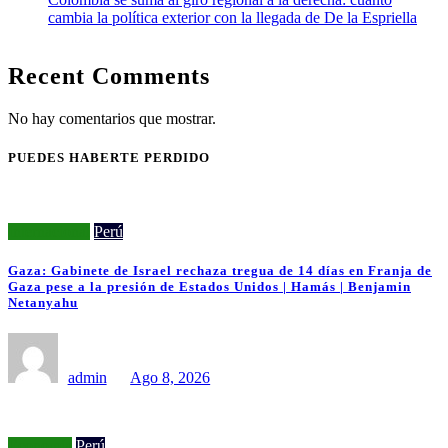
cambia la política exterior con la llegada de De la Espriella
Recent Comments
No hay comentarios que mostrar.
PUEDES HABERTE PERDIDO
Internacional
Perú
Gaza: Gabinete de Israel rechaza tregua de 14 días en Franja de
Gaza pese a la presión de Estados Unidos | Hamás | Benjamin
Netanyahu
admin
Ago 8, 2026
Economía
Perú