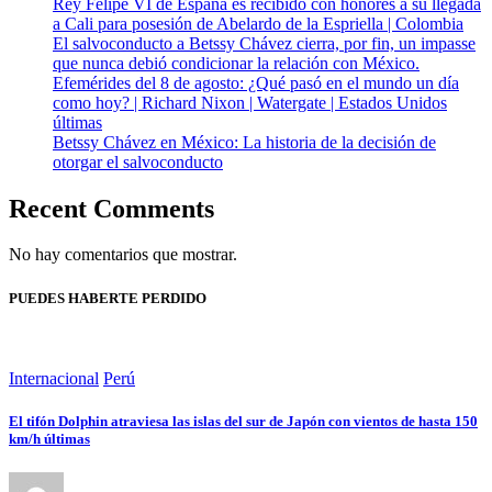
Rey Felipe VI de España es recibido con honores a su llegada
a Cali para posesión de Abelardo de la Espriella | Colombia
El salvoconducto a Betssy Chávez cierra, por fin, un impasse
que nunca debió condicionar la relación con México.
Efemérides del 8 de agosto: ¿Qué pasó en el mundo un día
como hoy? | Richard Nixon | Watergate | Estados Unidos
últimas
Betssy Chávez en México: La historia de la decisión de
otorgar el salvoconducto
Recent Comments
No hay comentarios que mostrar.
PUEDES HABERTE PERDIDO
Internacional
Perú
El tifón Dolphin atraviesa las islas del sur de Japón con vientos de hasta 150
km/h últimas