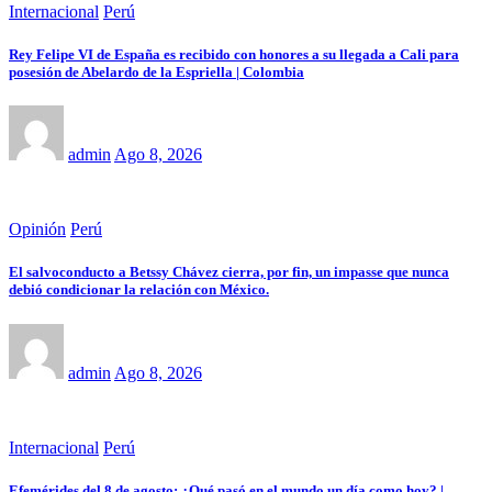
Internacional
Perú
Rey Felipe VI de España es recibido con honores a su llegada a Cali para
posesión de Abelardo de la Espriella | Colombia
admin
Ago 8, 2026
Opinión
Perú
El salvoconducto a Betssy Chávez cierra, por fin, un impasse que nunca
debió condicionar la relación con México.
admin
Ago 8, 2026
Internacional
Perú
Efemérides del 8 de agosto: ¿Qué pasó en el mundo un día como hoy? |