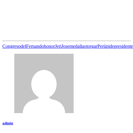
Congreso
del
Fernando
honor
Jeri
Jose
medalla
otorgar
Perú
pide
presidente
admin