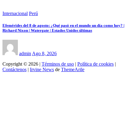
Internacional
Perú
Efemérides del 8 de agosto: ¿Qué pasó en el mundo un día como hoy? |
Richard Nixon | Watergate | Estados Unidos últimas
admin
Ago 8, 2026
Copyright © 2026 |
Términos de uso
|
Política de cookies
|
Contáctenos
|
Irvine News
de
ThemeArile