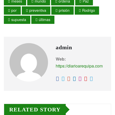
meses
mundo
ordena
Paz
por
preventiva
prisión
Rodrigo
supuesta
últimas
admin
Web:
https://diarioarequipa.com
RELATED STORY