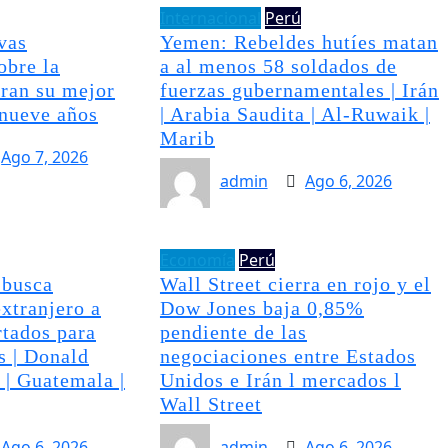
Internacional
Perú
vas
Yemen: Rebeldes hutíes matan
obre la
a al menos 58 soldados de
ran su mejor
fuerzas gubernamentales | Irán
 nueve años
| Arabia Saudita | Al-Ruwaik |
Marib
Ago 7, 2026
admin
Ago 6, 2026
Economía
Perú
 busca
Wall Street cierra en rojo y el
extranjero a
Dow Jones baja 0,85%
tados para
pendiente de las
s | Donald
negociaciones entre Estados
 | Guatemala |
Unidos e Irán l mercados l
Wall Street
Ago 6, 2026
admin
Ago 6, 2026