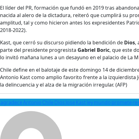
El líder del PR, formación que fundó en 2019 tras abando
nacida al alero de la dictadura, reiteró que cumplirá su pr
amplitud, tal y como hicieron antes los expresidentes Patri
2018-2022).
Kast, que cerró su discurso pidiendo la bendición de
Dios
,
parte del presidente progresista
Gabriel Boric
, que este d
lo invitó mañana lunes a un desayuno en el palacio de La 
Chile define en el balotaje de este domingo 14 de diciembr
Antonio Kast como amplio favorito frente a la izquierdista
la delincuencia y el alza de la migración irregular. (AFP)
agradece
Antonio
Chile
Dios
Jose
Kast
ley
mundo
promete
re