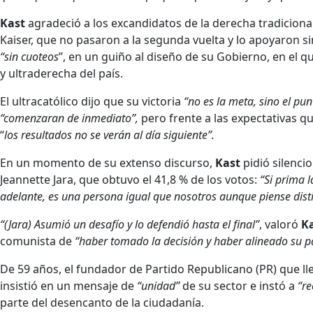
Kast
agradeció a los excandidatos de la derecha tradiciona
Kaiser, que no pasaron a la segunda vuelta y lo apoyaron sin
“sin cuoteos
”, en un guiño al diseño de su Gobierno, en el q
y ultraderecha del país.
El ultracatólico dijo que su victoria
“no es la meta, sino el pun
“comenzaran de inmediato”,
pero frente a las expectativas q
“
los resultados no se verán al día siguiente”.
En un momento de su extenso discurso,
Kast
pidió silencio
Jeannette Jara, que obtuvo el 41,8 % de los votos:
“Si prima l
adelante, es una persona igual que nosotros aunque piense dist
“(Jara) Asumió un desafío y lo defendió hasta el final”
, valoró
K
comunista de
“haber tomado la decisión y haber alineado su pa
De 59 años, el fundador de Partido Republicano (PR) que ll
insistió en un mensaje de
“unidad”
de su sector e instó a
“re
parte del desencanto de la ciudadanía.