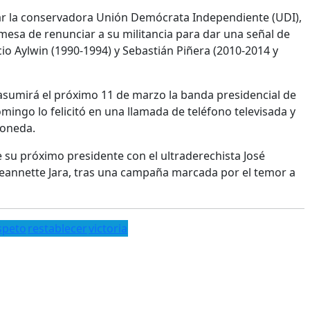
nar la conservadora Unión Demócrata Independiente (UDI),
omesa de renunciar a su militancia para dar una señal de
cio Aylwin (1990-1994) y Sebastián Piñera (2010-2014 y
 asumirá el próximo 11 de marzo la banda presidencial de
omingo lo felicitó en una llamada de teléfono televisada y
Moneda.
e su próximo presidente con el ultraderechista José
 Jeannette Jara, tras una campaña marcada por el temor a
speto
restablecer
victoria