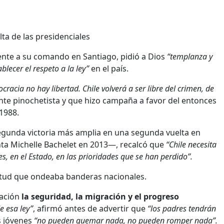
lta de las presidenciales
rente a su comando en Santiago, pidió a Dios
“templanza y
ablecer el respeto a la ley”
en el país.
racia no hay libertad. Chile volverá a ser libre del crimen, de
ente pinochetista y que hizo campaña a favor del entonces
 1988.
 segunda victoria más amplia en una segunda vuelta en
ta Michelle Bachelet en 2013—, recalcó que
“Chile necesita
s, en el Estado, en las prioridades que se han perdido”.
itud que ondeaba banderas nacionales.
ración
la seguridad, la migración y el progreso
e esa ley”
, afirmó antes de advertir que
“los padres tendrán
s jóvenes
“no pueden quemar nada, no pueden romper nada”.