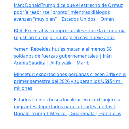
Irán: DonaldTrump dice que el estrecho de Ormuz
podría reabrirse “pronto” mientras diálogos
avanzan “muy bien” | Estados Unidos | Omán
BCR: Expectativas empresariales sobre la economía
registran su mejor puntaje en casi nueve años
Yemen: Rebeldes hutíes matan a al menos 58
soldados de fuerzas gubernamentales | Irán |
Arabia Saudita | Al-Ruwaik | Marib
Mincetur: exportaciones peruanas crecen 34% en el
primer semestre del 2026 y superan los US$54 mil
millones
Estados Unidos busca localizar en el extranjero a
migrantes deportados para cobrarles multas |
Donald Trump | México | Guatemala | Honduras