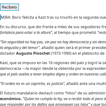
Recíbelo
MIRA: Boric felicita a Kast tras su triunfo en la segunda vue
En su discurso, que dio frente a miles de sus seguidores f
fortaleza para estar a la altura”,
al tiempo que prometió
“rest
“Sin seguridad no hay paz, sin paz no hay democracia y sin democ
la angustia y del temor”
, añadió quien será el primer presid
dictador
Augusto Pinochet
(1973-1990) en el plebiscito de
Kast, que se impuso en las 16 regiones del país y logró la
democracia —la mayor desde la obtenida por la expresiden
que el país vuelva a tener empleo digno y orden en nuestras calle
“El orden no es un capricho, es justicia”
, añadió ante una mult
El futuro mandatario destacó como “hitos” de su administ
económico.
“Quien no cumpla la ley, va a recibir todo el peso d
que responder por los daños que provoquen sus hijos”
y que lo