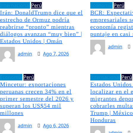
Internacional
Perú
Economía
Perú
Irán: DonaldTrump dice que el
BCR: Expectati
estrecho de Ormuz podría
empresariales s
reabrirse “pronto” mientras
economía regist
diálogos avanzan “muy bien” |
puntaje en casi
Estados Unidos | Omán
admin
admin
Ago 7, 2026
Economía
Perú
Internacional
Perú
Mincetur: exportaciones
Estados Unidos
peruanas crecen 34% en el
localizar en el 
primer semestre del 2026 y
migrantes depor
superan los US$54 mil
cobrarles multa
millones
Trump | México
Honduras
admin
Ago 6, 2026
admin