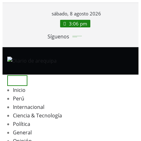
Saltar
sábado, 8 agosto 2026
al
contenido
3:06 pm
Síguenos
Inicio
Perú
Internacional
Ciencia & Tecnología
Política
General
Opinión