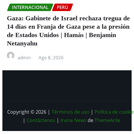
INTERNACIONAL
PERÚ
Gaza: Gabinete de Israel rechaza tregua de
14 días en Franja de Gaza pese a la presión
de Estados Unidos | Hamás | Benjamin
Netanyahu
admin
Ago 8, 2026
Copyright © 2026 |
Términos de uso
|
Política de cookie
|
Contáctenos
|
Irvine News
de
ThemeArile