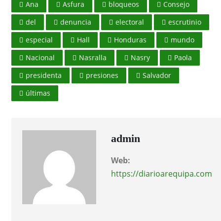
Ana
Asfura
bloqueos
Consejo
del
denuncia
electoral
escrutinio
especial
Hall
Honduras
mundo
Nacional
Nasralla
Nasry
Paola
presidenta
presiones
Salvador
últimas
admin
Web:
https://diarioarequipa.com