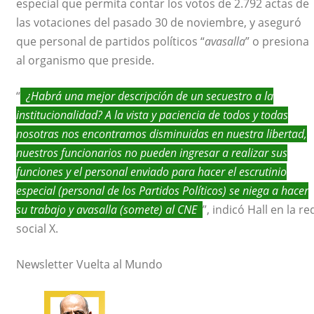
especial que permita contar los votos de 2.792 actas de
las votaciones del pasado 30 de noviembre, y aseguró
que personal de partidos políticos “
avasalla
” o presiona
al organismo que preside.
“
¿Habrá una mejor descripción de un secuestro a la
institucionalidad? A la vista y paciencia de todos y todas
nosotras nos encontramos disminuidas en nuestra libertad,
nuestros funcionarios no pueden ingresar a realizar sus
funciones y el personal enviado para hacer el escrutinio
especial (personal de los Partidos Políticos) se niega a hacer
su trabajo y avasalla (somete) al CNE
”, indicó Hall en la re
social X.
Newsletter Vuelta al Mundo