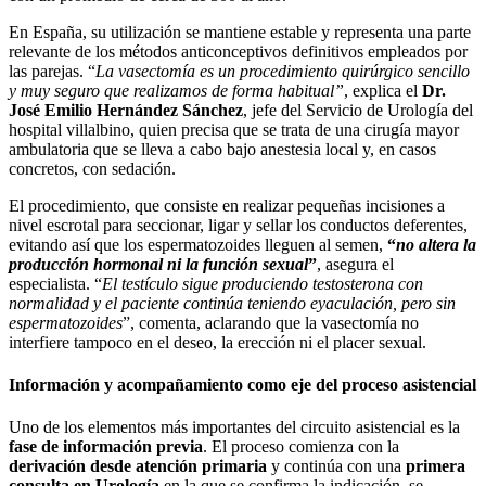
En España, su utilización se mantiene estable y representa una parte
relevante de los métodos anticonceptivos definitivos empleados por
las parejas. “
La vasectomía es un procedimiento quirúrgico sencillo
y muy seguro que realizamos de forma habitual”
, explica el
Dr.
José Emilio Hernández Sánchez
, jefe del Servicio de Urología del
hospital villalbino, quien precisa que se trata de una cirugía mayor
ambulatoria que se lleva a cabo bajo anestesia local y, en casos
concretos, con sedación.
El procedimiento, que consiste en realizar pequeñas incisiones a
nivel escrotal para seccionar, ligar y sellar los conductos deferentes,
evitando así que los espermatozoides lleguen al semen,
“
no altera la
producción hormonal ni la función sexual
”
, asegura el
especialista. “
El testículo sigue produciendo testosterona con
normalidad y el paciente continúa teniendo eyaculación, pero sin
espermatozoides
”, comenta, aclarando que la vasectomía no
interfiere tampoco en el deseo, la erección ni el placer sexual.
Información y acompañamiento como eje del proceso asistencial
Uno de los elementos más importantes del circuito asistencial es la
fase de información previa
. El proceso comienza con la
derivación desde atención primaria
y continúa con una
primera
consulta en Urología
en la que se confirma la indicación, se