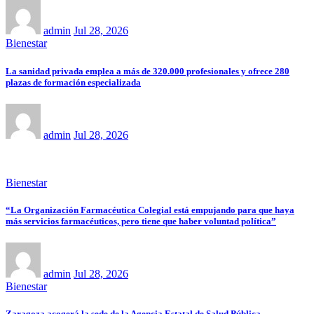
admin
Jul 28, 2026
Bienestar
La sanidad privada emplea a más de 320.000 profesionales y ofrece 280
plazas de formación especializada
admin
Jul 28, 2026
Bienestar
“La Organización Farmacéutica Colegial está empujando para que haya
más servicios farmacéuticos, pero tiene que haber voluntad política”
admin
Jul 28, 2026
Bienestar
Zaragoza acogerá la sede de la Agencia Estatal de Salud Pública