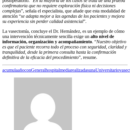
postoperatorio. “
En la mayoría de los casos se trata de una prueba
confirmatoria que no requiere exploración física ni decisiones
complejas
”, señala el especialista, que añade que esta modalidad de
atención “
se adapta mejor a las agendas de los pacientes y mejora
su experiencia sin perder calidad asistencial
”.
La vasectomía, concluye el Dr. Hernández, es un ejemplo de cómo
una intervención técnicamente sencilla exige un
alto nivel de
información, organización y acompañamiento
. “
Nuestro objetivo
es que el paciente recorra todo el proceso con seguridad, claridad y
tranquilidad, desde la primera consulta hasta la confirmación
definitiva de la eficacia del procedimiento
”, resume.
acumula
año
con
General
hospital
media
realizadas
una
Universitario
vasec