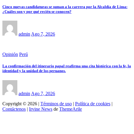
Cinco nuevas candidaturas se suman a la carrera por la Alcaldía de Lima:
¿Cuáles son y por qué recién se conocen?
admin
Ago 7, 2026
Opinión
Perú
La confirmación del itinerario papal reafirma una cita histórica con la fe, la
identidad y la unidad de los peruanos.
admin
Ago 7, 2026
Copyright © 2026 |
Términos de uso
|
Política de cookies
|
Contáctenos
|
Irvine News
de
ThemeArile