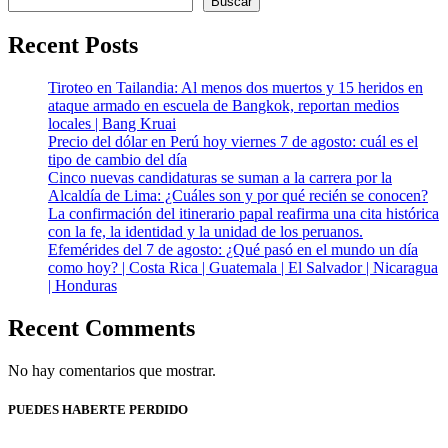
Buscar
Recent Posts
Tiroteo en Tailandia: Al menos dos muertos y 15 heridos en
ataque armado en escuela de Bangkok, reportan medios
locales | Bang Kruai
Precio del dólar en Perú hoy viernes 7 de agosto: cuál es el
tipo de cambio del día
Cinco nuevas candidaturas se suman a la carrera por la
Alcaldía de Lima: ¿Cuáles son y por qué recién se conocen?
La confirmación del itinerario papal reafirma una cita histórica
con la fe, la identidad y la unidad de los peruanos.
Efemérides del 7 de agosto: ¿Qué pasó en el mundo un día
como hoy? | Costa Rica | Guatemala | El Salvador | Nicaragua
| Honduras
Recent Comments
No hay comentarios que mostrar.
PUEDES HABERTE PERDIDO