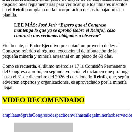
disposiciones reglamentarias para verificar que los titulares inscritos
en el
Reinfo
cumplan con la incorporación de sus trabajadores en
planilla.
LEE MÁS:
José Jerí: “Espero que el Congreso
mantenga lo que ya se aprobó [sobre el Reinfo], caso
contrario nos veríamos obligados a observar”
Finalmente, el Poder Ejecutivo presentará un proyecto de ley al
Congreso referido al régimen excepcional de tributación de la
pequeña minería y minería artesanal en un plazo de 60 días.
Como se recuerda, el último miércoles 17 la Comisión Permanente
del Congreso aprobó, en segunda votación el dictamen que prolonga
hasta el 31 de diciembre del 2026 el cuestionado
Reinfo
, que, según
advierten expertos y organizaciones, es aprovechado por la minería
ilegal.
VIDEO RECOMENDADO
amplía
autógrafa
Congreso
despacho
envía
hasta
ilegal
minería
observació