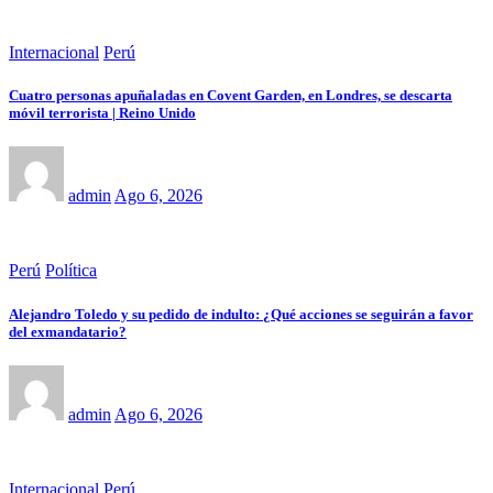
Internacional
Perú
Cuatro personas apuñaladas en Covent Garden, en Londres, se descarta
móvil terrorista | Reino Unido
admin
Ago 6, 2026
Perú
Política
Alejandro Toledo y su pedido de indulto: ¿Qué acciones se seguirán a favor
del exmandatario?
admin
Ago 6, 2026
Internacional
Perú