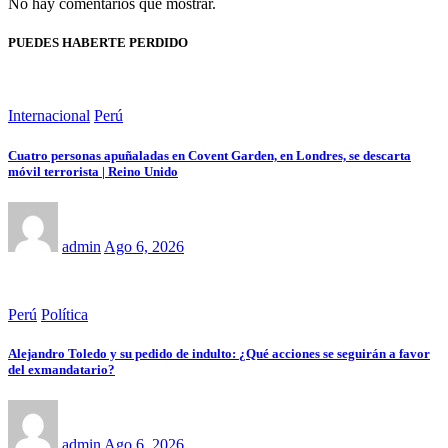
No hay comentarios que mostrar.
PUEDES HABERTE PERDIDO
Internacional
Perú
Cuatro personas apuñaladas en Covent Garden, en Londres, se descarta
móvil terrorista | Reino Unido
admin
Ago 6, 2026
Perú
Política
Alejandro Toledo y su pedido de indulto: ¿Qué acciones se seguirán a favor
del exmandatario?
admin
Ago 6, 2026