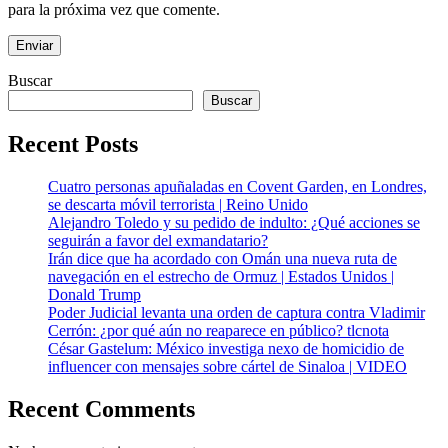
para la próxima vez que comente.
Buscar
Buscar
Recent Posts
Cuatro personas apuñaladas en Covent Garden, en Londres,
se descarta móvil terrorista | Reino Unido
Alejandro Toledo y su pedido de indulto: ¿Qué acciones se
seguirán a favor del exmandatario?
Irán dice que ha acordado con Omán una nueva ruta de
navegación en el estrecho de Ormuz | Estados Unidos |
Donald Trump
Poder Judicial levanta una orden de captura contra Vladimir
Cerrón: ¿por qué aún no reaparece en público? tlcnota
César Gastelum: México investiga nexo de homicidio de
influencer con mensajes sobre cártel de Sinaloa | VIDEO
Recent Comments