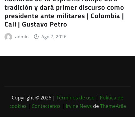
tradición y dará primer discurso como
presidente ante militares | Colombia |
Cali | Gustavo Petro
admin
Ago 7, 2026
Copyright © 2026 |
Términos de uso
|
Política de
cookies
|
Contáctenos
|
Irvine News
de
ThemeArile