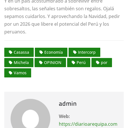
Y en un país acostumbrado a sobrevivir entre
sobresaltos, las señales también son regalos. Ojalá
sepamos cuidarlos. Y aprovechando la Navidad, pedir
por un 2026 que libere el potencial del Perú y los
peruanos.
Casassa
Economía
Intercorp
Michela
OPINION
Perú
por
Vamos
admin
Web:
https://diarioarequipa.com