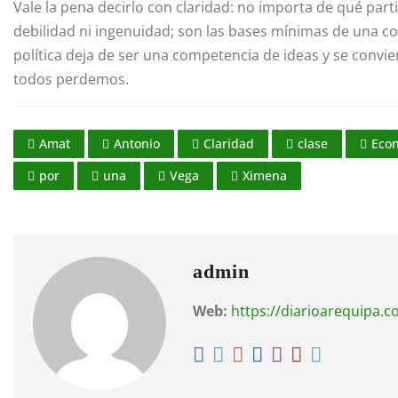
Vale la pena decirlo con claridad: no importa de qué part
debilidad ni ingenuidad; son las bases mínimas de una c
política deja de ser una competencia de ideas y se convie
todos perdemos.
Amat
Antonio
Claridad
clase
Eco
por
una
Vega
Ximena
admin
Web:
https://diarioarequipa.