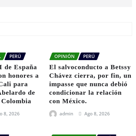
L
PERÚ
OPINIÓN
PERÚ
I de España
El salvoconducto a Betssy
con honores a
Chávez cierra, por fin, un
Cali para
impasse que nunca debió
Abelardo de
condicionar la relación
| Colombia
con México.
o 8, 2026
admin
Ago 8, 2026