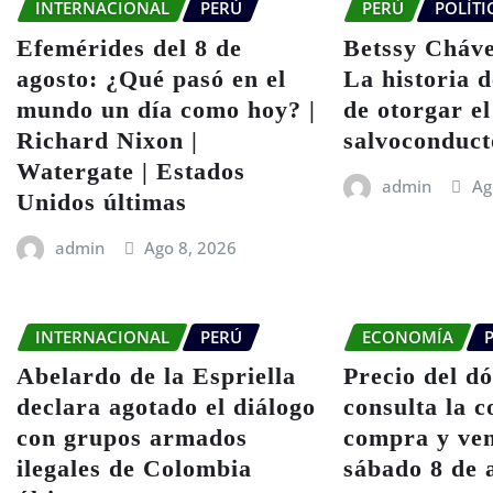
INTERNACIONAL
PERÚ
PERÚ
POLÍTI
Efemérides del 8 de
Betssy Cháve
agosto: ¿Qué pasó en el
La historia d
mundo un día como hoy? |
de otorgar el
Richard Nixon |
salvoconduct
Watergate | Estados
admin
Ag
Unidos últimas
admin
Ago 8, 2026
INTERNACIONAL
PERÚ
ECONOMÍA
Abelardo de la Espriella
Precio del d
declara agotado el diálogo
consulta la c
con grupos armados
compra y ven
ilegales de Colombia
sábado 8 de 