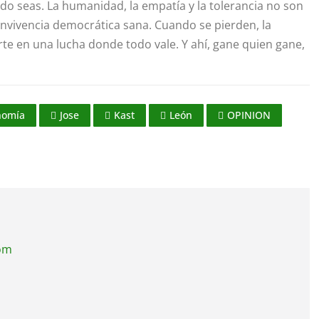
ido seas. La humanidad, la empatía y la tolerancia no son
onvivencia democrática sana. Cuando se pierden, la
rte en una lucha donde todo vale. Y ahí, gane quien gane,
nomía
Jose
Kast
León
OPINION
com