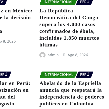
CA
INTERNACIONAL
PERÚ
z en México:
La República
e la decisión
Democrática del Congo
supera los 4.000 casos
o
confirmados de ébola,
incluidos 1.850 muertos
o 8, 2026
últimas
admin
Ago 8, 2026
PERÚ
INTERNACIONAL
PERÚ
ólar en Perú:
Abelardo de la Espriella
otización en
anuncia que respetará la
ta del
independencia de poderes
agosto
públicos en Colombia