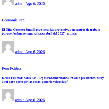
admin
Ago 6, 2026
Economía
Perú
El Niño Costero: Sunafil pide medidas preventivas en centros de trabajo
porque fenómeno seguirá hasta abril del 2027 | últimas
admin
Ago 6, 2026
Perú
Política
Keiko Fujimori sobre los Juegos Panamericanos: “Como presidenta, estoy
aquí para corregir las cosas, ponerle velocidad”
admin
Ago 6, 2026