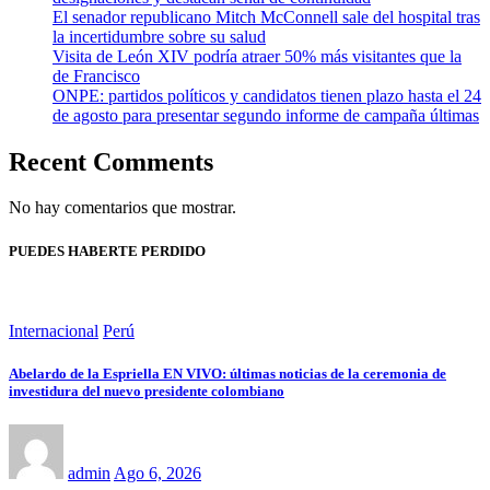
El senador republicano Mitch McConnell sale del hospital tras
la incertidumbre sobre su salud
Visita de León XIV podría atraer 50% más visitantes que la
de Francisco
ONPE: partidos políticos y candidatos tienen plazo hasta el 24
de agosto para presentar segundo informe de campaña últimas
Recent Comments
No hay comentarios que mostrar.
PUEDES HABERTE PERDIDO
Internacional
Perú
Abelardo de la Espriella EN VIVO: últimas noticias de la ceremonia de
investidura del nuevo presidente colombiano
admin
Ago 6, 2026