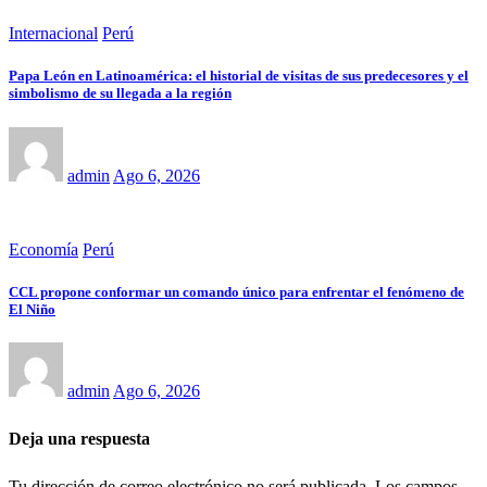
Internacional
Perú
Papa León en Latinoamérica: el historial de visitas de sus predecesores y el
simbolismo de su llegada a la región
admin
Ago 6, 2026
Economía
Perú
CCL propone conformar un comando único para enfrentar el fenómeno de
El Niño
admin
Ago 6, 2026
Deja una respuesta
Tu dirección de correo electrónico no será publicada.
Los campos