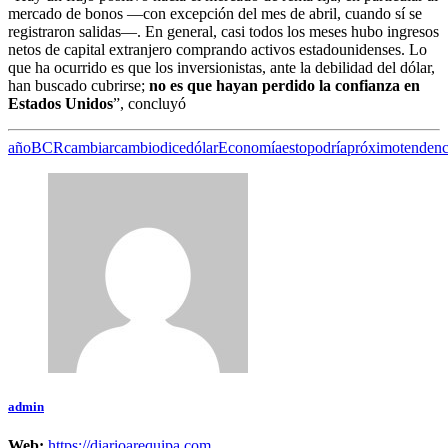
mercado de bonos —con excepción del mes de abril, cuando sí se
registraron salidas—. En general, casi todos los meses hubo ingresos
netos de capital extranjero comprando activos estadounidenses. Lo
que ha ocurrido es que los inversionistas, ante la debilidad del dólar,
han buscado cubrirse;
no es que hayan perdido la confianza en
Estados Unidos
”, concluyó
año
BCR
cambiar
cambio
dice
dólar
Economía
esto
podría
próximo
tendenc
admin
Web:
https://diarioarequipa.com