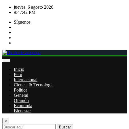
Saltar
jueves, 6 agosto 2026
al
9:47:43 PM
contenido
Síguenos
Inicio
Perú
Internacional
Ciencia & Tecnología
Política
General
Opinión
Economía
Bienestar
×
Buscar