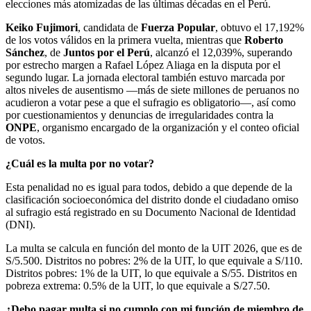
elecciones más atomizadas de las últimas décadas en el Perú.
Keiko Fujimori
, candidata de
Fuerza Popular
, obtuvo el 17,192%
de los votos válidos en la primera vuelta, mientras que
Roberto
Sánchez
, de
Juntos por el Perú
, alcanzó el 12,039%, superando
por estrecho margen a Rafael López Aliaga en la disputa por el
segundo lugar. La jornada electoral también estuvo marcada por
altos niveles de ausentismo —más de siete millones de peruanos no
acudieron a votar pese a que el sufragio es obligatorio—, así como
por cuestionamientos y denuncias de irregularidades contra la
ONPE
, organismo encargado de la organización y el conteo oficial
de votos.
¿Cuál es la multa por no votar?
Esta penalidad no es igual para todos, debido a que depende de la
clasificación socioeconómica del distrito donde el ciudadano omiso
al sufragio está registrado en su Documento Nacional de Identidad
(DNI).
La multa se calcula en función del monto de la UIT 2026, que es de
S/5.500. Distritos no pobres: 2% de la UIT, lo que equivale a S/110.
Distritos pobres: 1% de la UIT, lo que equivale a S/55. Distritos en
pobreza extrema: 0.5% de la UIT, lo que equivale a S/27.50.
¿Debo pagar multa si no cumplo con mi función de miembro de