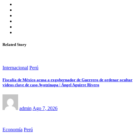
Related Story
Internacional
Perú
Fiscalía de México acusa a exgobernador de Guerrero de ordenar ocultar
videos clave de caso Ayotzinapa | Ángel Aguirre Rivero
admin
Ago 7, 2026
Economía
Perú