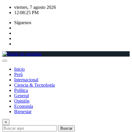
Saltar
viernes, 7 agosto 2026
al
12:08:26 PM
contenido
Síguenos
Inicio
Perú
Internacional
Ciencia & Tecnología
Política
General
Opinión
Economía
Bienestar
×
Buscar