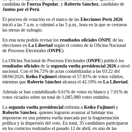
candidata de
Fuerza Popular
, y
Roberto Sánchez
, candidato de
Juntos por el Perú
.
El proceso de votación en el marco de las
Elecciones Perú 2026
inició a las 7 a.m. y culminó a las 5 p.m., hora en la que se cerraron
las mesas de sufragio.
En esta nota podrás revisar los
resultados oficiales ONPE
de las
elecciones en
La Libertad
según el conteo de la Oficina Nacional
de Procesos Electorales (
ONPE
).
La Oficina Nacional de Procesos Electorales (
ONPE
) publicó los
resultados oficiales
de la
segunda vuelta presidencial 2026
a nivel
nacional. Con el 94.72% de actas contabilizadas a las 03:22 del
08/06/2026,
Keiko Fujimori
obtiene el 57.81% de votos válidos,
mientras que
Roberto Sánchez
alcanza el 42.19% en
La Libertad
.
Además se han contabilizado 0.61% de votos en blanco y 7.01% de
votos viciados sobre un total de 1,085,980 votos emitidos.
La
segunda vuelta presidencial
enfrenta a
Keiko Fujimori
y
Roberto Sánchez
, quienes lograron avanzar al balotaje tras
imponerse en una primera vuelta marcada por la fragmentación
política y la dispersión del voto. En total, 35 candidatos participaron
en los comicios realizados el pasado 12 de abril, en una de las