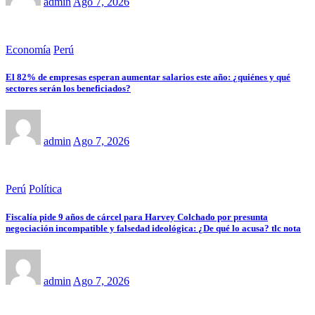
admin
Ago 7, 2026
Economía
Perú
El 82% de empresas esperan aumentar salarios este año: ¿quiénes y qué
sectores serán los beneficiados?
admin
Ago 7, 2026
Perú
Política
Fiscalía pide 9 años de cárcel para Harvey Colchado por presunta
negociación incompatible y falsedad ideológica: ¿De qué lo acusa? tlc nota
admin
Ago 7, 2026