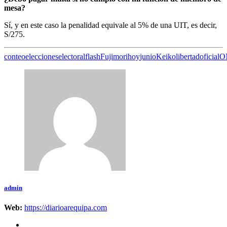
mesa?
Sí, y en este caso la penalidad equivale al 5% de una UIT, es decir,
S/275.
conteo
elecciones
electoral
flash
Fujimori
hoy
junio
Keiko
libertad
oficial
O
admin
Web:
https://diarioarequipa.com