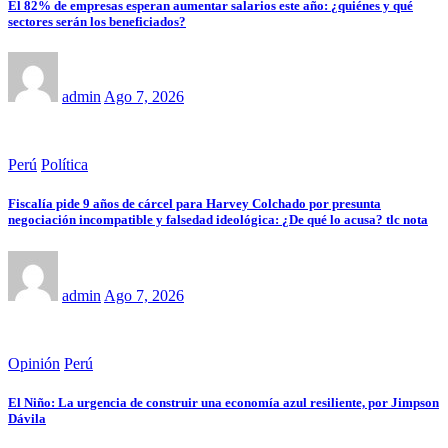
El 82% de empresas esperan aumentar salarios este año: ¿quiénes y qué
sectores serán los beneficiados?
admin
Ago 7, 2026
Perú
Política
Fiscalía pide 9 años de cárcel para Harvey Colchado por presunta
negociación incompatible y falsedad ideológica: ¿De qué lo acusa? tlc nota
admin
Ago 7, 2026
Opinión
Perú
El Niño: La urgencia de construir una economía azul resiliente, por Jimpson
Dávila