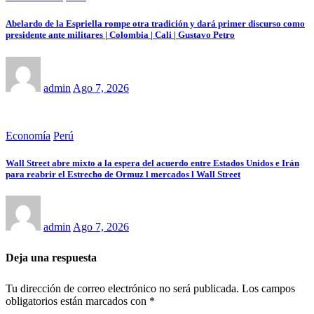
Abelardo de la Espriella rompe otra tradición y dará primer discurso como
presidente ante militares | Colombia | Cali | Gustavo Petro
admin
Ago 7, 2026
Economía
Perú
Wall Street abre mixto a la espera del acuerdo entre Estados Unidos e Irán
para reabrir el Estrecho de Ormuz l mercados l Wall Street
admin
Ago 7, 2026
Deja una respuesta
Tu dirección de correo electrónico no será publicada.
Los campos
obligatorios están marcados con
*