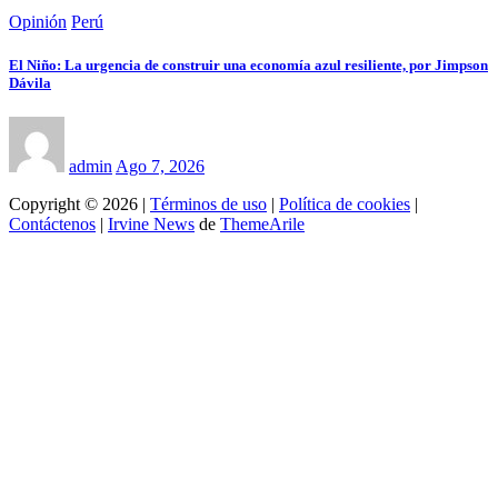
Opinión
Perú
El Niño: La urgencia de construir una economía azul resiliente, por Jimpson
Dávila
admin
Ago 7, 2026
Copyright © 2026 |
Términos de uso
|
Política de cookies
|
Contáctenos
|
Irvine News
de
ThemeArile