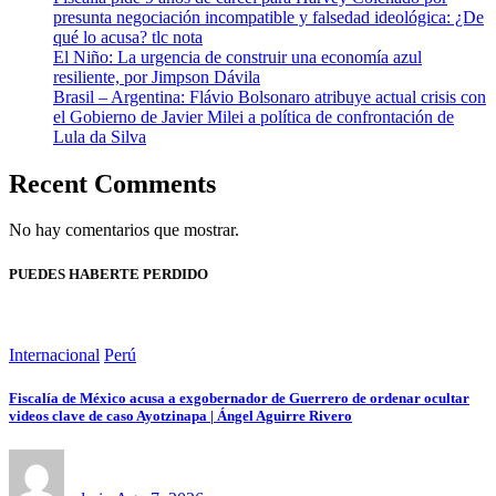
presunta negociación incompatible y falsedad ideológica: ¿De
qué lo acusa? tlc nota
El Niño: La urgencia de construir una economía azul
resiliente, por Jimpson Dávila
Brasil – Argentina: Flávio Bolsonaro atribuye actual crisis con
el Gobierno de Javier Milei a política de confrontación de
Lula da Silva
Recent Comments
No hay comentarios que mostrar.
PUEDES HABERTE PERDIDO
Internacional
Perú
Fiscalía de México acusa a exgobernador de Guerrero de ordenar ocultar
videos clave de caso Ayotzinapa | Ángel Aguirre Rivero