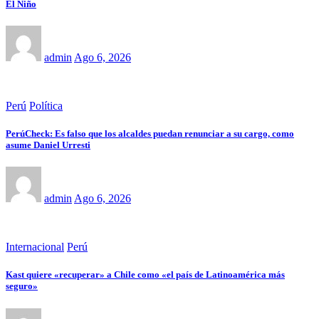
El Niño
admin
Ago 6, 2026
Perú
Política
PerúCheck: Es falso que los alcaldes puedan renunciar a su cargo, como
asume Daniel Urresti
admin
Ago 6, 2026
Internacional
Perú
Kast quiere «recuperar» a Chile como «el país de Latinoamérica más
seguro»