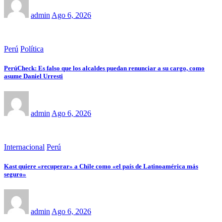
admin
Ago 6, 2026
Perú
Política
PerúCheck: Es falso que los alcaldes puedan renunciar a su cargo, como
asume Daniel Urresti
admin
Ago 6, 2026
Internacional
Perú
Kast quiere «recuperar» a Chile como «el país de Latinoamérica más
seguro»
admin
Ago 6, 2026