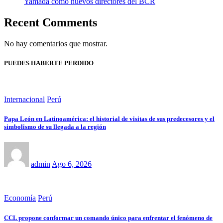
Yamada como nuevos directores del BCR
Recent Comments
No hay comentarios que mostrar.
PUEDES HABERTE PERDIDO
Internacional
Perú
Papa León en Latinoamérica: el historial de visitas de sus predecesores y el
simbolismo de su llegada a la región
admin
Ago 6, 2026
Economía
Perú
CCL propone conformar un comando único para enfrentar el fenómeno de