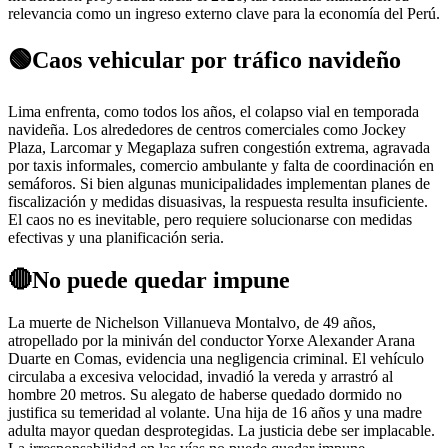
relevancia como un ingreso externo clave para la economía del Perú.
🟢Caos vehicular por tráfico navideño
Lima enfrenta, como todos los años, el colapso vial en temporada
navideña. Los alrededores de centros comerciales como Jockey
Plaza, Larcomar y Megaplaza sufren congestión extrema, agravada
por taxis informales, comercio ambulante y falta de coordinación en
semáforos. Si bien algunas municipalidades implementan planes de
fiscalización y medidas disuasivas, la respuesta resulta insuficiente.
El caos no es inevitable, pero requiere solucionarse con medidas
efectivas y una planificación seria.
🔴No puede quedar impune
La muerte de Nichelson Villanueva Montalvo, de 49 años,
atropellado por la miniván del conductor Yorxe Alexander Arana
Duarte en Comas, evidencia una negligencia criminal. El vehículo
circulaba a excesiva velocidad, invadió la vereda y arrastró al
hombre 20 metros. Su alegato de haberse quedado dormido no
justifica su temeridad al volante. Una hija de 16 años y una madre
adulta mayor quedan desprotegidas. La justicia debe ser implacable.