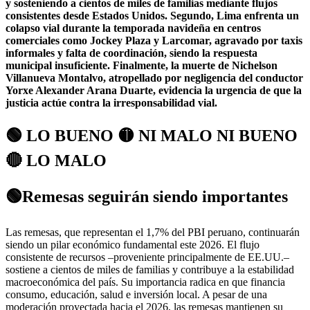
y sosteniendo a cientos de miles de familias mediante flujos
consistentes desde Estados Unidos. Segundo,
Lima enfrenta un
colapso vial durante la temporada navideña en centros
comerciales
como Jockey Plaza y Larcomar, agravado por taxis
informales y falta de coordinación, siendo la respuesta
municipal insuficiente. Finalmente,
la muerte de Nichelson
Villanueva Montalvo
, atropellado por negligencia del conductor
Yorxe Alexander Arana Duarte, evidencia la urgencia de que la
justicia actúe contra la irresponsabilidad vial.
🟢 LO BUENO 🟡 NI MALO NI BUENO
🔴 LO MALO
🟢Remesas seguirán siendo importantes
Las remesas, que representan el 1,7% del PBI peruano, continuarán
siendo un pilar económico fundamental este 2026. El flujo
consistente de recursos –proveniente principalmente de EE.UU.–
sostiene a cientos de miles de familias y contribuye a la estabilidad
macroeconómica del país. Su importancia radica en que financia
consumo, educación, salud e inversión local. A pesar de una
moderación proyectada hacia el 2026, las remesas mantienen su