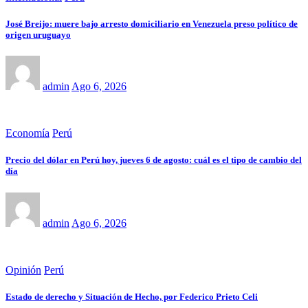
José Breijo: muere bajo arresto domiciliario en Venezuela preso político de
origen uruguayo
admin
Ago 6, 2026
Economía
Perú
Precio del dólar en Perú hoy, jueves 6 de agosto: cuál es el tipo de cambio del
día
admin
Ago 6, 2026
Opinión
Perú
Estado de derecho y Situación de Hecho, por Federico Prieto Celi