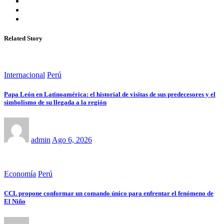
Related Story
Internacional
Perú
Papa León en Latinoamérica: el historial de visitas de sus predecesores y el
simbolismo de su llegada a la región
admin
Ago 6, 2026
Economía
Perú
CCL propone conformar un comando único para enfrentar el fenómeno de
El Niño