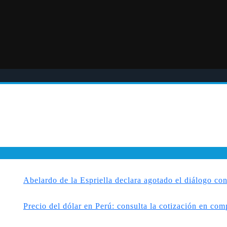
belardo de la Espriella declara agotado el diálogo con grupo
recio del dólar en Perú: consulta la cotización en compra y v