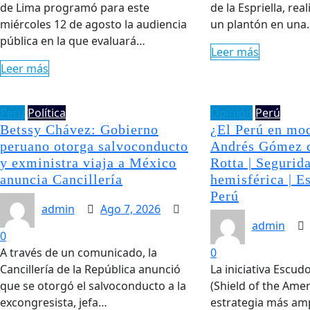
de Lima programó para este
de la Espriella, rea
miércoles 12 de agosto la audiencia
un plantón en una
pública en la que evaluará…
Leer más
Leer más
Perú
Política
Opinión
Perú
Betssy Chávez: Gobierno
¿El Perú en mo
peruano otorga salvoconducto
Andrés Gómez d
y exministra viaja a México
Rotta | Segurid
anuncia Cancillería
hemisférica | E
Perú
admin
Ago 7, 2026
admin
0
A través de un comunicado, la
0
Cancillería de la República anunció
La iniciativa Escud
que se otorgó el salvoconducto a la
(Shield of the Amer
excongresista, jefa…
estrategia más amp