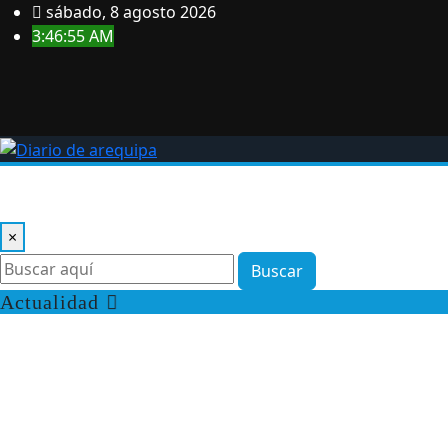
Saltar
sábado, 8 agosto 2026
al
3:46:56 AM
contenido
Inicio
Perú
Internacional
Ciencia & Tecnología
Políti
×
Buscar
Actualidad