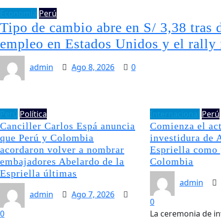
Economía
Perú
Tipo de cambio abre en S/ 3,38 tras d
empleo en Estados Unidos y el rally
admin
Ago 8, 2026
0
Perú
Política
Internacional
Perú
Canciller Carlos Espá anuncia
Comienza el ac
que Perú y Colombia
investidura de 
acordaron volver a nombrar
Espriella como 
embajadores Abelardo de la
Colombia
Espriella últimas
admin
admin
Ago 7, 2026
0
0
La ceremonia de in