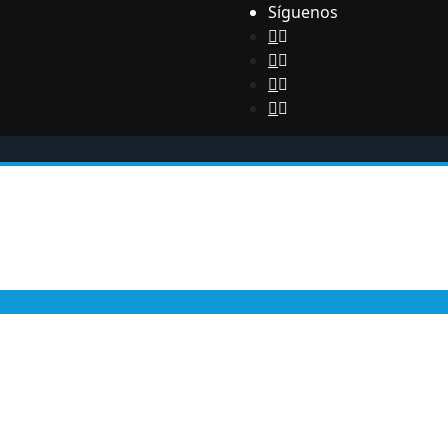
Síguenos
ca
General
Opinión
Economía
Bienestar
A
P