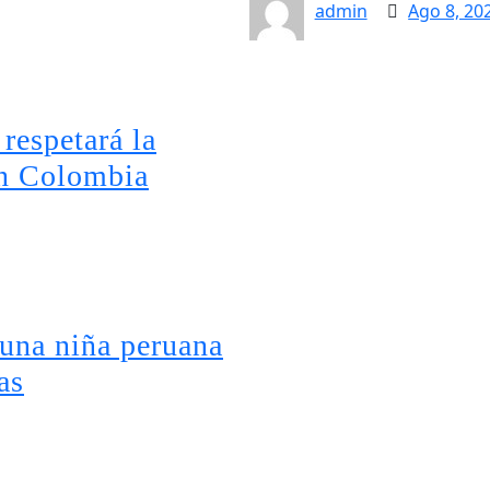
admin
Ago 8, 20
respetará la
en Colombia
una niña peruana
as