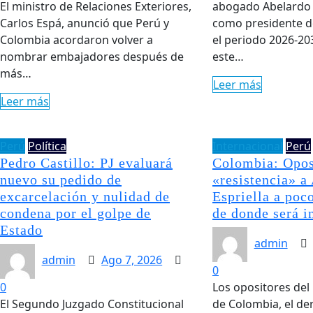
El ministro de Relaciones Exteriores,
abogado Abelardo d
Carlos Espá, anunció que Perú y
como presidente d
Colombia acordaron volver a
el periodo 2026-2
nombrar embajadores después de
este…
más…
Leer más
Leer más
Perú
Política
Internacional
Perú
Pedro Castillo: PJ evaluará
Colombia: Opos
nuevo su pedido de
«resistencia» a
excarcelación y nulidad de
Espriella a poc
condena por el golpe de
de donde será i
Estado
admin
admin
Ago 7, 2026
0
0
Los opositores del
El Segundo Juzgado Constitucional
de Colombia, el de