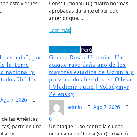
lizan este viernes
Constitucional (TC) cuatro normas
…
aprobadas durante el período
anterior que,…
Leer más
Internacional
Perú
do escudo?, por
Guerra Rusia-Ucrania | Un
e la Torre
ataque ruso daña uno de los
ad nacional y
mayores estadios de Ucrania y
stados Unidos |
provoca dos heridos en Odesa
| Vladimir Putin | Volodymyr
Zelensky
Ago 7, 2026
admin
Ago 7, 2026
o de las Américas
0
icas) parte de una
Un ataque ruso contra la ciudad
lia de
ucraniana de Odesa (sur) provocó