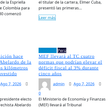
e la Espriella
el titular de la cartera, Elmer Cuba,
e Colombia para
presentó las primeras…
030 comenzó
Leer más
Economía
Perú
ición hace
MEF llevará al TC cuatro
 Abelardo de la
normas que podrían elevar el
os kilómetros
déficit fiscal al 3% durante
nvestido
cinco años
Ago 7, 2026
admin
Ago 7, 2026
0
 presidente electo
El Ministerio de Economía y Finanzas
rechista Abelardo
(MEF) llevará al Tribunal