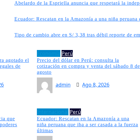
belardo de la Espriella anuncia que respetará la independenc
cuador: Rescatan en la Amazonía a una niña peruana que iba a
ipo de cambio abre en S/ 3,38 tras débil reporte de empleo en
Economía
Perú
ra agotado el
Precio del dólar en Perú: consulta la
egales de
cotización en compra y venta del sábado 8 de
agosto
26
admin
Ago 8, 2026
Internacional
Perú
cia que
Ecuador: Rescatan en la Amazonía a una
 poderes
niña peruana que iba a ser casada a la fuerza
últimas