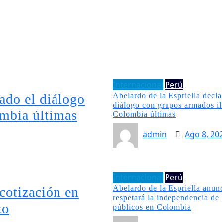
A
E
T
Internacional
Perú
tado el diálogo
Abelardo de la Espriella decla
diálogo con grupos armados il
ombia últimas
Colombia últimas
admin
Ago 8, 20
Internacional
Perú
Abelardo de la Espriella anun
 cotización en
respetará la independencia de
to
públicos en Colombia