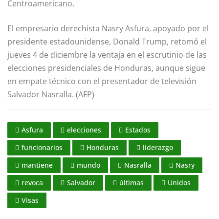
Centroamericano.
El empresario derechista Nasry Asfura, apoyado por el
presidente estadounidense, Donald Trump, retomó el
jueves 4 de diciembre la ventaja en el escrutinio de las
elecciones presidenciales de Honduras, aunque sigue
en empate técnico con el presentador de televisión
Salvador Nasralla. (AFP)
Asfura
elecciones
Estados
funcionarios
Honduras
liderazgo
mantiene
mundo
Nasralla
Nasry
revoca
Salvador
últimas
Unidos
Visas