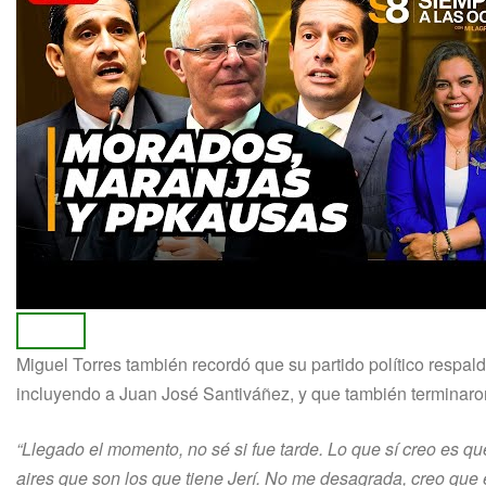
Miguel Torres también recordó que su partido político respald
incluyendo a Juan José Santiváñez, y que también terminaron
“Llegado el momento, no sé si fue tarde. Lo que sí creo es q
aires que son los que tiene Jerí. No me desagrada, creo que