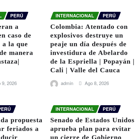
L
PERÚ
INTERNACIONAL
PERÚ
eran a
Colombia: Atentado con
en caso de
explosivos destruye un
 a la que
peaje un día después de
 de manera
investidura de Abelardo
astaza|
de la Espriella | Popayán |
Cali | Valle del Cauca
 9, 2026
admin
Ago 8, 2026
PERÚ
INTERNACIONAL
PERÚ
da propuesta
Senado de Estados Unidos
ar feriados a
aprueba plan para evitar
educir
un cierre de Gobierno