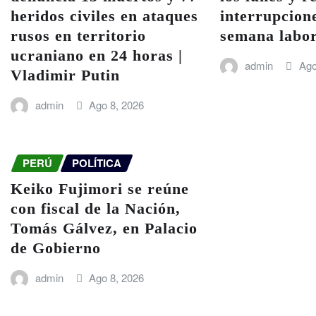
heridos civiles en ataques
interrupcione
rusos en territorio
semana labor
ucraniano en 24 horas |
admin
Ago
Vladimir Putin
admin
Ago 8, 2026
PERÚ
POLÍTICA
Keiko Fujimori se reúne
con fiscal de la Nación,
Tomás Gálvez, en Palacio
de Gobierno
admin
Ago 8, 2026