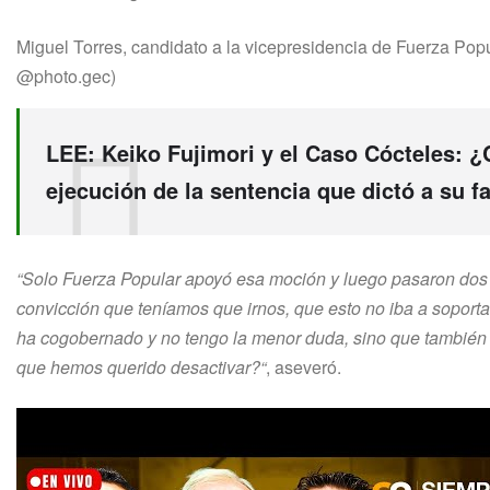
Miguel Torres, candidato a la vicepresidencia de Fuerza Popu
@photo.gec)
LEE:
Keiko Fujimori y el Caso Cócteles: ¿C
ejecución de la sentencia que dictó a su f
“Solo Fuerza Popular apoyó esa moción y luego pasaron dos 
convicción que teníamos que irnos, que esto no iba a soport
ha cogobernado y no tengo la menor duda, sino que también
que hemos querido desactivar?“
, aseveró.