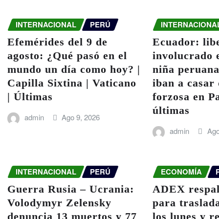
INTERNACIONAL
PERÚ
INTERNACIONA
Efemérides del 9 de
Ecuador: lib
agosto: ¿Qué pasó en el
involucrado 
mundo un día como hoy? |
niña peruana
Capilla Sixtina | Vaticano
iban a casar
| Últimas
forzosa en P
últimas
admin
Ago 9, 2026
admin
Ago
INTERNACIONAL
PERÚ
ECONOMÍA
Guerra Rusia – Ucrania:
ADEX respal
Volodymyr Zelensky
para traslad
denuncia 13 muertos y 77
los lunes y r