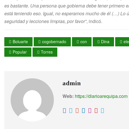
es bastante. Una persona que gobierna debe tener primero e
está teniendo eso. Igual, no esperamos mucho de él (…) Lo ú
seguridad y lecciones limpias, por favor”
, indicó.
Boluarte
cogobernado
con
Dina
el
Popular
Torres
admin
Web:
https://diarioarequipa.com