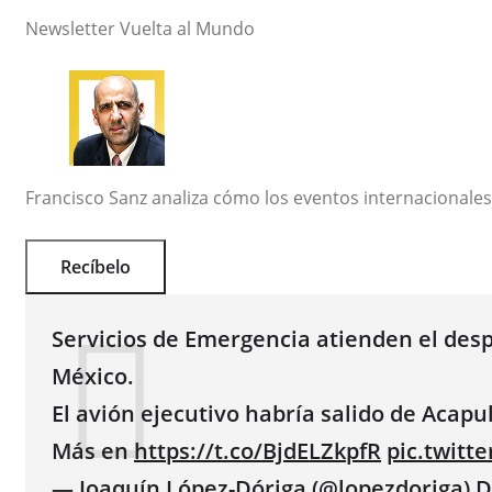
Newsletter Vuelta al Mundo
Francisco Sanz
analiza cómo los eventos internacionale
Recíbelo
Servicios de Emergencia atienden el desp
México.
El avión ejecutivo habría salido de Acapu
Más en
https://t.co/BjdELZkpfR
pic.twitt
— Joaquín López-Dóriga (@lopezdoriga)
D