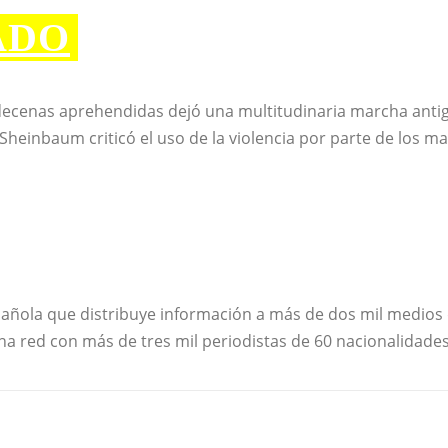
ADO
y decenas aprehendidas dejó una multitudinaria marcha an
Sheinbaum criticó el uso de la violencia por parte de los ma
spañola que distribuye información a más de dos mil medio
 una red con más de tres mil periodistas de 60 nacionalidad
cerca
estado
menos
México
muertos