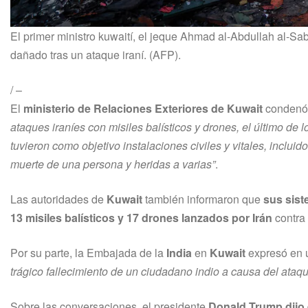
El primer ministro kuwaití, el jeque Ahmad al-Abdullah al-Sa
dañado tras un ataque iraní. (AFP).
/
–
El
ministerio de Relaciones Exteriores de Kuwait
conden
ataques iraníes con misiles balísticos y drones, el último de
tuvieron como objetivo instalaciones civiles y vitales, inclui
muerte de una persona y heridas a varias”
.
Las autoridades de
Kuwait
también informaron que
sus sist
13 misiles balísticos y 17 drones lanzados por Irán
contra 
Por su parte, la Embajada de la
India
en
Kuwait
expresó en 
trágico fallecimiento de un ciudadano indio a causa del ataq
Sobre las conversaciones, el presidente
Donald Trump dijo 