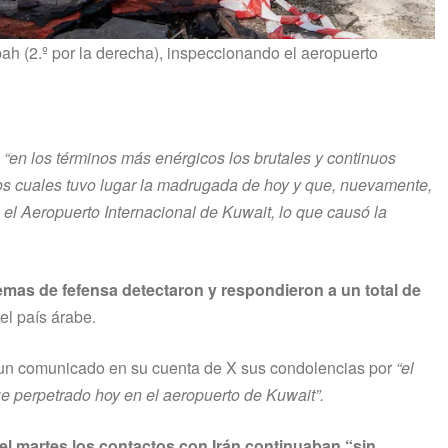
bah (2.º por la derecha), inspeccionando el aeropuerto
ó
“en los términos más enérgicos los brutales y continuos
 los cuales tuvo lugar la madrugada de hoy y que, nuevamente,
do el Aeropuerto Internacional de Kuwait, lo que causó la
emas de fefensa detectaron y respondieron a un total de
el país árabe.
un comunicado en su cuenta de X sus condolencias por
“el
ue perpetrado hoy en el aeropuerto de Kuwait”.
el martes los contactos con Irán continuaban “sin