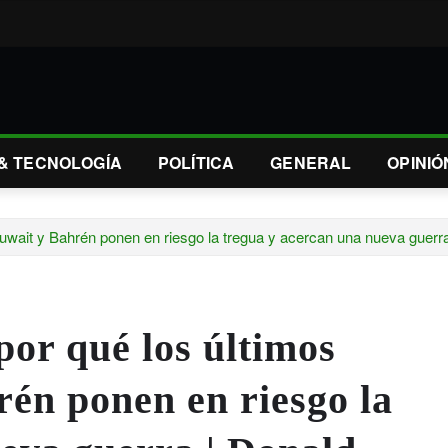
 & TECNOLOGÍA
POLÍTICA
GENERAL
OPINIÓ
uwait y Bahrén ponen en riesgo la tregua y acercan una nueva guerra
por qué los últimos
én ponen en riesgo la