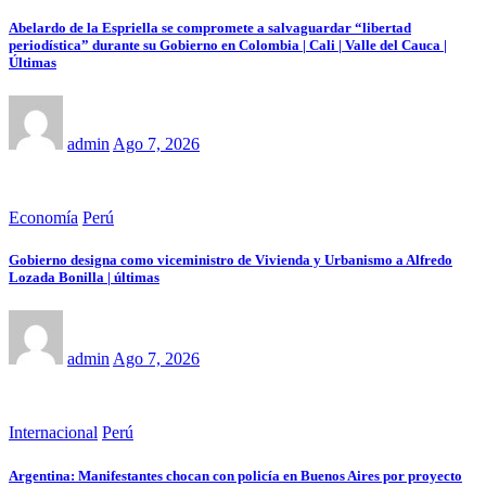
Abelardo de la Espriella se compromete a salvaguardar “libertad
periodística” durante su Gobierno en Colombia | Cali | Valle del Cauca |
Últimas
admin
Ago 7, 2026
Economía
Perú
Gobierno designa como viceministro de Vivienda y Urbanismo a Alfredo
Lozada Bonilla | últimas
admin
Ago 7, 2026
Internacional
Perú
Argentina: Manifestantes chocan con policía en Buenos Aires por proyecto