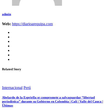
admin
Web:
https://diarioarequipa.com
Related Story
Internacional
Perú
Abelardo de la Espriella se compromete a salvaguardar “libertad
periodística” durante su Gobierno en Colombia | Cali | Valle del Cauca |
Últimas