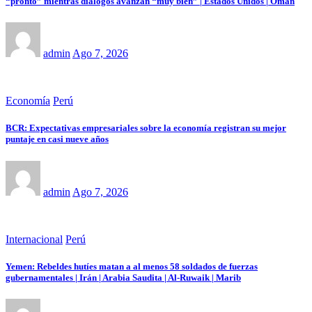
“pronto” mientras diálogos avanzan “muy bien” | Estados Unidos | Omán
admin
Ago 7, 2026
Economía
Perú
BCR: Expectativas empresariales sobre la economía registran su mejor
puntaje en casi nueve años
admin
Ago 7, 2026
Internacional
Perú
Yemen: Rebeldes hutíes matan a al menos 58 soldados de fuerzas
gubernamentales | Irán | Arabia Saudita | Al-Ruwaik | Marib