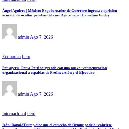
Ángel Aguirre | México: Exgobernador de Guerrero ingresa en prisión
acusado de ocultar pruebas del caso Ayotzinapa | Ernestina Godoy
admin
Ago 7, 2026
Economía
Perú
Petroperú | Petro-Perú sorprende con una nueva restructuración
organizacional a espaldas de ProInversión y el Ejecutivo
admin
Ago 7, 2026
Internacional
Perú
Irán: DonaldTrump dice que el estrecho de Ormuz podría reabrirse