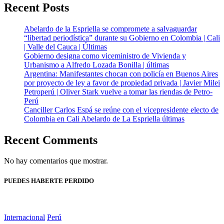
Recent Posts
Abelardo de la Espriella se compromete a salvaguardar
“libertad periodística” durante su Gobierno en Colombia | Cali
| Valle del Cauca | Últimas
Gobierno designa como viceministro de Vivienda y
Urbanismo a Alfredo Lozada Bonilla | últimas
Argentina: Manifestantes chocan con policía en Buenos Aires
por proyecto de ley a favor de propiedad privada | Javier Milei
Petroperú | Oliver Stark vuelve a tomar las riendas de Petro-
Perú
Canciller Carlos Espá se reúne con el vicepresidente electo de
Colombia en Cali Abelardo de La Espriella últimas
Recent Comments
No hay comentarios que mostrar.
PUEDES HABERTE PERDIDO
Internacional
Perú