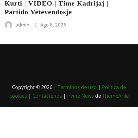
Kurti | VIDEO | Time Kadrijaj |
Partido Vetevendosje
admin
Ago 8, 2026
Copyright © 2026 |
Términos de uso
|
Política de
cookies
|
Contáctenos
|
Irvine News
de
ThemeArile