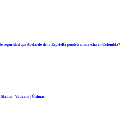
an de seguridad que Abelardo de la Espriella pondrá en marcha en Colombia?
Sixtina | Vaticano | Últimas