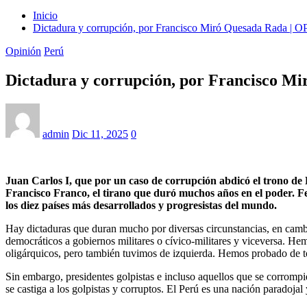
Inicio
Dictadura y corrupción, por Francisco Miró Quesada Rada |
Opinión
Perú
Dictadura y corrupción, por Francisco M
admin
Dic 11, 2025
0
Juan Carlos I, que por un caso de corrupción abdicó el trono de E
Francisco Franco, el tirano que duró muchos años en el poder. F
los diez países más desarrollados y progresistas del mundo.
Hay dictaduras que duran mucho por diversas circunstancias, en cambi
democráticos a gobiernos militares o cívico-militares y viceversa. H
oligárquicos, pero también tuvimos de izquierda. Hemos probado de t
Sin embargo, presidentes golpistas e incluso aquellos que se corrompi
se castiga a los golpistas y corruptos. El Perú es una nación paradojal y