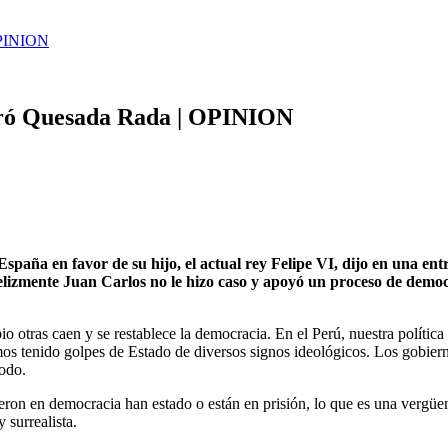
 OPINION
iró Quesada Rada | OPINION
spaña en favor de su hijo, el actual rey Felipe VI, dijo en una ent
elizmente Juan Carlos no le hizo caso y apoyó un proceso de democr
o otras caen y se restablece la democracia. En el Perú, nuestra políti
emos tenido golpes de Estado de diversos signos ideológicos. Los gobie
odo.
eron en democracia han estado o están en prisión, lo que es una vergüe
 surrealista.