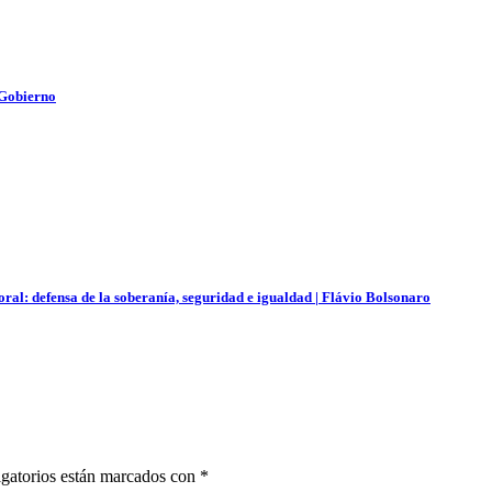
 Gobierno
oral: defensa de la soberanía, seguridad e igualdad | Flávio Bolsonaro
gatorios están marcados con
*