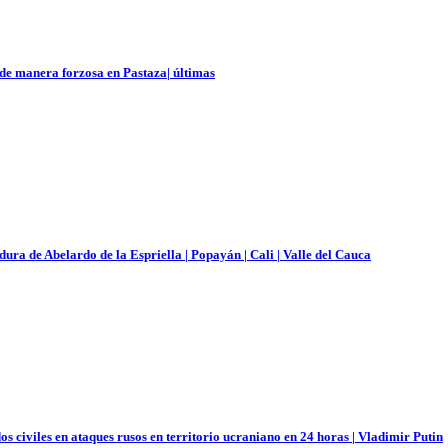
 de manera forzosa en Pastaza| últimas
ura de Abelardo de la Espriella | Popayán | Cali | Valle del Cauca
civiles en ataques rusos en territorio ucraniano en 24 horas | Vladimir Putin