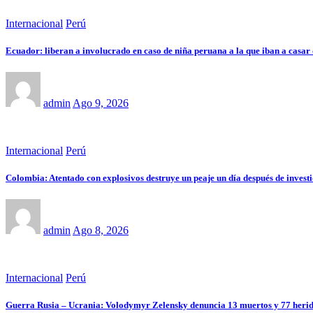
Internacional
Perú
Ecuador: liberan a involucrado en caso de niña peruana a la que iban a casar
admin
Ago 9, 2026
Internacional
Perú
Colombia: Atentado con explosivos destruye un peaje un día después de investid
admin
Ago 8, 2026
Internacional
Perú
Guerra Rusia – Ucrania: Volodymyr Zelensky denuncia 13 muertos y 77 heridos 