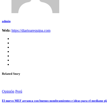
admin
Web:
https://diarioarequipa.com
Related Story
Opinión
Perú
El nuevo MEF arranca con buenos nombramientos e ideas para el mediano plazo