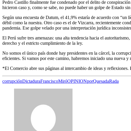
Pedro Castillo finalmente fue condenado por el delito de conspiración 
hicieron caso y, como se sabe, no puede haber un golpe de Estado sin 
Según una encuesta de Datum, el 41,9% estaría de acuerdo con “un líd
débil como la nuestra. Otro caso es el de Vizcarra, recientemente con
pandemia. Ese golpe velado por una interpretación jurídica inconsiste
El Perú sufre tres amenazas: una alta tendencia hacia el autoritarismo
derecho y el estricto cumplimiento de la ley.
No somos el único país donde hay presidentes en la cárcel, la corrupci
eficientes. Si vamos por este camino, habremos iniciado una nueva y m
*El Comercio abre sus páginas al intercambio de ideas y reflexiones. E
corrupción
Dictadura
Francisco
Miró
OPINION
por
Quesada
Rada