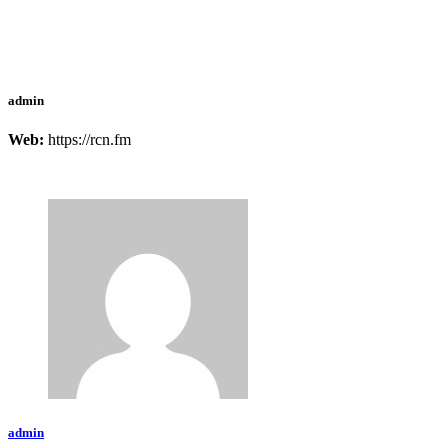
Saltar
al
contenido
admin
Web:
https://rcn.fm
admin