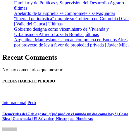
Familiar y de Políticas y Supervisión del Desarrollo Agrario
últimas
Abelardo de la Espriella se compromete a salvaguardar
“libertad periodística” durante su Gobierno en Colombia | Cali
| Valle del Cauca | Últimas
Gobierno designa como viceministro de Vivienda y
Urbanismo a Alfredo Lozada Bonilla | últimas
Argentina: Manifestantes chocan con policía en Buenos Aires
por proyecto de ley a favor de propiedad privada | Javier Milei
Recent Comments
No hay comentarios que mostrar.
PUEDES HABERTE PERDIDO
Internacional
Perú
Efemérides del 7 de agosto: ¿Qué pasó en el mundo un día como hoy? | Costa
Rica | Guatemala | El Salvador | Nicaragua | Honduras