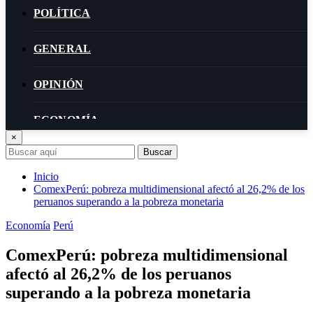
POLÍTICA
GENERAL
OPINIÓN
ECONOMÍA
×
Buscar
BIENESTAR
Inicio
ComexPerú: pobreza multidimensional afectó al 26,2% de los
peruanos superando a la pobreza monetaria
Economía
Perú
ComexPerú: pobreza multidimensional
afectó al 26,2% de los peruanos
superando a la pobreza monetaria