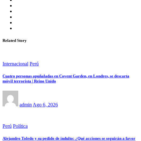
Related Story
Internacional
Perú
Cuatro personas apuñaladas en Covent Garden, en Londres, se descarta
móvil terrorista | Reino Unido
admin
Ago 6, 2026
Perú
Política
Alejandro Toledo y su pedido de indulto: ¿Qué acciones se seguirán a favor