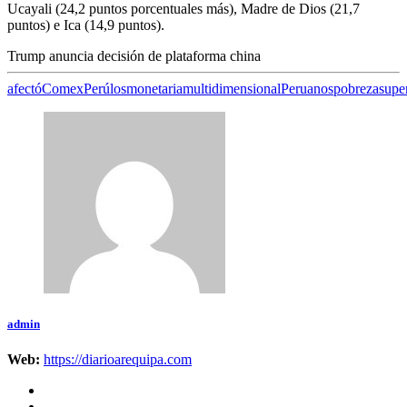
Ucayali (24,2 puntos porcentuales más), Madre de Dios (21,7
puntos) e Ica (14,9 puntos).
Trump anuncia decisión de plataforma china
afectó
ComexPerú
los
monetaria
multidimensional
Peruanos
pobreza
supe
admin
Web:
https://diarioarequipa.com