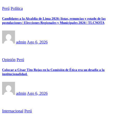
Perú
Política
Candidatos a la Alcaldía de Lima 2026: listas, renuncias y estado de las
postulaciones | Elecciones Regionales y Municipales 2026 | TLCNOTA
admin
Ago 6, 2026
Opinión
Perú
Colocar a César Tito Rojas en la Comisión de Ética era un desafío a la
institucionalidad.
admin
Ago 6, 2026
Internacional
Perú