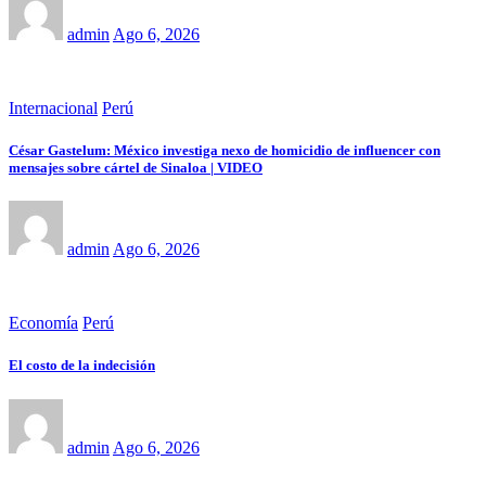
admin
Ago 6, 2026
Internacional
Perú
César Gastelum: México investiga nexo de homicidio de influencer con
mensajes sobre cártel de Sinaloa | VIDEO
admin
Ago 6, 2026
Economía
Perú
El costo de la indecisión
admin
Ago 6, 2026