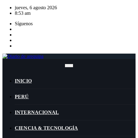
Saltar
jueves, 6 agosto 2026
al
8:53 am
contenido
Síguenos
INICIO
PERÚ
INTERNACIONAL
CIENCIA & TECNOLOGÍA