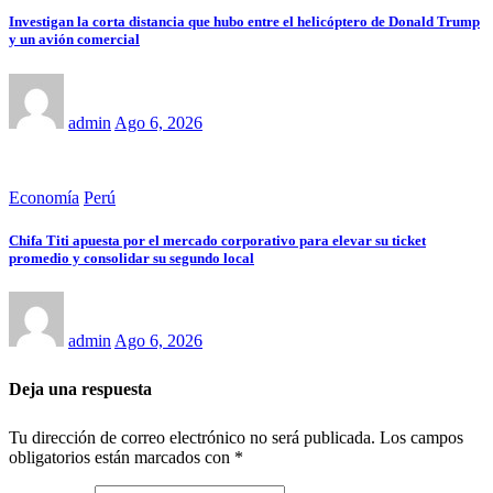
Investigan la corta distancia que hubo entre el helicóptero de Donald Trump
y un avión comercial
admin
Ago 6, 2026
Economía
Perú
Chifa Titi apuesta por el mercado corporativo para elevar su ticket
promedio y consolidar su segundo local
admin
Ago 6, 2026
Deja una respuesta
Tu dirección de correo electrónico no será publicada.
Los campos
obligatorios están marcados con
*