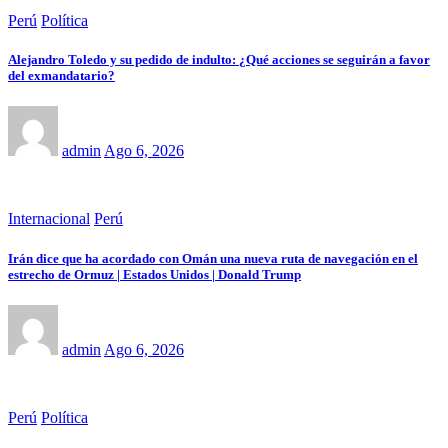
Perú
Política
Alejandro Toledo y su pedido de indulto: ¿Qué acciones se seguirán a favor
del exmandatario?
admin
Ago 6, 2026
Internacional
Perú
Irán dice que ha acordado con Omán una nueva ruta de navegación en el
estrecho de Ormuz | Estados Unidos | Donald Trump
admin
Ago 6, 2026
Perú
Política