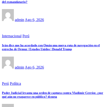
del exmandatario?
admin
Ago 6, 2026
Internacional
Perú
Irán dice que ha acordado con Omán una nueva ruta de navegación en el
estrecho de Ormuz | Estados Unidos | Donald Trump
admin
Ago 6, 2026
Perú
Política
Poder Judicial levanta una orden de captura contra Vladimir Cerrón: ¿por
qué aún no reaparece en público? tlcnota