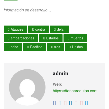
Información en desarrollo…
Ataques
contra
dejan
embarcaciones
Estados
muertos
ocho
Pacífico
tres
Unidos
admin
Web:
https://diarioarequipa.com