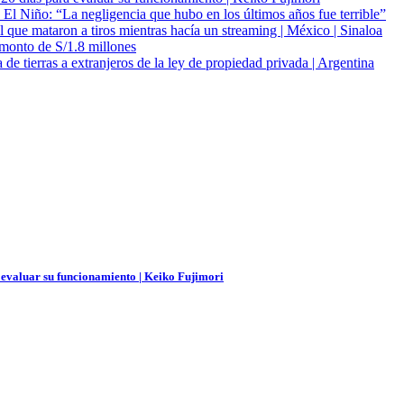
l Niño: “La negligencia que hubo en los últimos años fue terrible”
 que mataron a tiros mientras hacía un streaming | México | Sinaloa
 monto de S/1.8 millones
 de tierras a extranjeros de la ley de propiedad privada | Argentina
 evaluar su funcionamiento | Keiko Fujimori