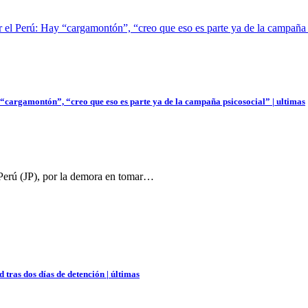
r el Perú: Hay “cargamontón”, “creo que eso es parte ya de la campaña 
 “cargamontón”, “creo que eso es parte ya de la campaña psicosocial” | ultimas
 Perú (JP), por la demora en tomar…
 tras dos días de detención | últimas