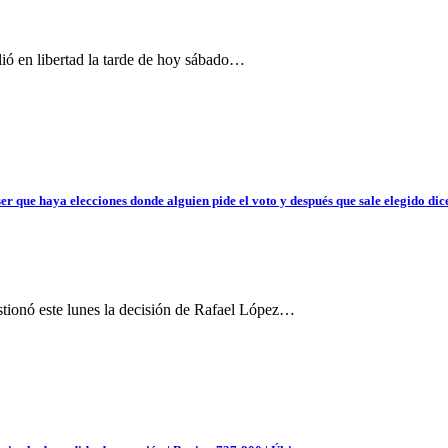
lió en libertad la tarde de hoy sábado…
r que haya elecciones donde alguien pide el voto y después que sale elegido dic
stionó este lunes la decisión de Rafael López…