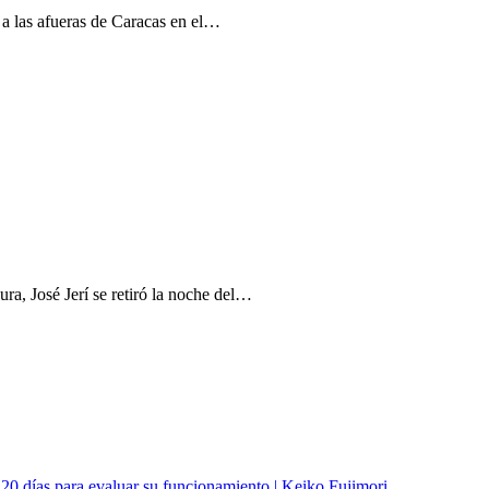
n a las afueras de Caracas en el…
ra, José Jerí se retiró la noche del…
120 días para evaluar su funcionamiento | Keiko Fujimori