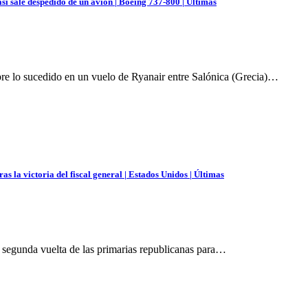
si sale despedido de un avión | Boeing 737-800 | Últimas
bre lo sucedido en un vuelo de Ryanair entre Salónica (Grecia)…
s la victoria del fiscal general | Estados Unidos | Últimas
la segunda vuelta de las primarias republicanas para…