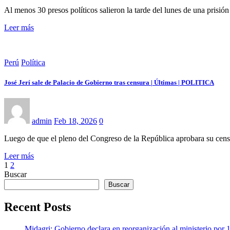
Al menos 30 presos políticos salieron la tarde del lunes de una prisió
Leer más
Perú
Política
José Jerí sale de Palacio de Gobierno tras censura | Últimas | POLITICA
admin
Feb 18, 2026
0
Luego de que el pleno del Congreso de la República aprobara su censu
Leer más
Paginación
1
2
Buscar
de
Buscar
entradas
Recent Posts
Midagri: Gobierno declara en reorganización al ministerio por 