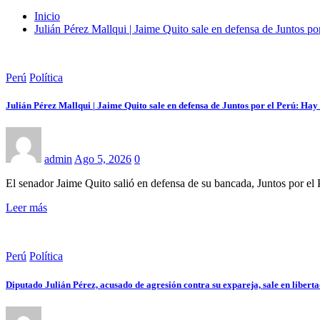
Inicio
Julián Pérez Mallqui | Jaime Quito sale en defensa de Juntos po
Perú
Política
Julián Pérez Mallqui | Jaime Quito sale en defensa de Juntos por el Perú: Hay
admin
Ago 5, 2026
0
El senador Jaime Quito salió en defensa de su bancada, Juntos por el
Leer más
Perú
Política
Diputado Julián Pérez, acusado de agresión contra su expareja, sale en libertad