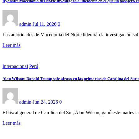
Ryanair: Macedonia del Norte investigará el incidente en el que un pasajero ca
admin
Jul 11, 2026
0
Las autoridades de Macedonia del Norte liderarán la investigación so
Leer más
Internacional
Perú
Alan Wilson: Donald Trump sale airoso en las primarias de Carolina del Sur tra
admin
Jun 24, 2026
0
El fiscal general de Carolina del Sur, Alan Wilson, ganó este martes 
Leer más