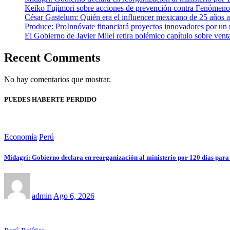
Keiko Fujimori sobre acciones de prevención contra Fenómeno E
César Gastelum: Quién era el influencer mexicano de 25 años al
Produce: ProInnóvate financiará proyectos innovadores por un
El Gobierno de Javier Milei retira polémico capítulo sobre venta
Recent Comments
No hay comentarios que mostrar.
PUEDES HABERTE PERDIDO
Economía
Perú
Midagri: Gobierno declara en reorganización al ministerio por 120 días para
admin
Ago 6, 2026