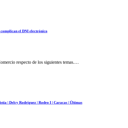
c complican el DNI electrónico
Comercio respecto de los siguientes temas.…
istía | Delcy Rodríguez | Rodeo I | Caracas | Últimas