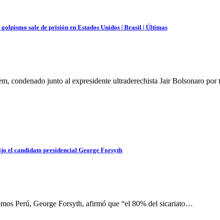
lpismo sale de prisión en Estados Unidos | Brasil | Últimas
em, condenado junto al expresidente ultraderechista Jair Bolsonaro por
dijo el candidato presidencial George Forsyth
Somos Perú, George Forsyth, afirmó que “el 80% del sicariato…