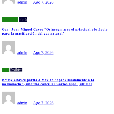
admin
Ago 7, 2026
Economía
Perú
Gas | Juan Miguel Cayo: “Osinergmin es el principal obstáculo
para la masificación del gas natural”
admin
Ago 7, 2026
Perú
Política
Betssy Chávez partió a México “aproximadamente a la
medianoche”, informa canciller Carlos Espá | últimas
admin
Ago 7, 2026