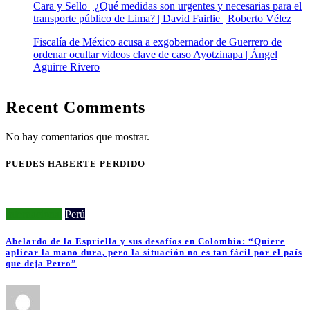
Cara y Sello | ¿Qué medidas son urgentes y necesarias para el
transporte público de Lima? | David Fairlie | Roberto Vélez
Fiscalía de México acusa a exgobernador de Guerrero de
ordenar ocultar videos clave de caso Ayotzinapa | Ángel
Aguirre Rivero
Recent Comments
No hay comentarios que mostrar.
PUEDES HABERTE PERDIDO
Internacional
Perú
Abelardo de la Espriella y sus desafíos en Colombia: “Quiere
aplicar la mano dura, pero la situación no es tan fácil por el país
que deja Petro”