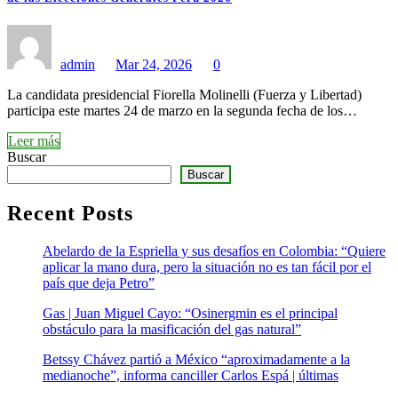
admin
Mar 24, 2026
0
La candidata presidencial Fiorella Molinelli (Fuerza y Libertad)
participa este martes 24 de marzo en la segunda fecha de los…
Leer más
Buscar
Buscar
Recent Posts
Abelardo de la Espriella y sus desafíos en Colombia: “Quiere
aplicar la mano dura, pero la situación no es tan fácil por el
país que deja Petro”
Gas | Juan Miguel Cayo: “Osinergmin es el principal
obstáculo para la masificación del gas natural”
Betssy Chávez partió a México “aproximadamente a la
medianoche”, informa canciller Carlos Espá | últimas