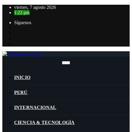
Saltar
viernes, 7 agosto 2026
al
1:22 pm
contenido
Síguenos
INICIO
PERÚ
INTERNACIONAL
CIENCIA & TECNOLOGÍA