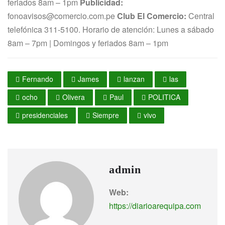
feriados 8am – 1pm
Publicidad
:
fonoavisos@comercio.com.pe
Club El Comercio
:
Central
telefónica 311-5100
.
Horario de atención: Lunes a sábado
8am – 7pm | Domingos y feriados 8am – 1pm
Fernando
James
lanzan
las
ocho
Olivera
Paul
POLITICA
presidenciales
Siempre
vivo
admin
Web:
https://diarioarequipa.com